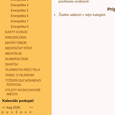
posilnenie osobnosti
Energetika 4
Pri
Energetika 5
Žiadne udalosti v tejto kategórii.
Energetika 6
Energetika 7
Energetika 8
KARTY A OSUD
KINEZIOLÓGIA
MAITRÍ TÁBOR
MEDITAČNÝ PÔST
MEDITÁCIE
NUMEROLÓGIA
SHIATSU
TAJOMSTVO REČI TELA
TANEC S VEJÁROM
TÝŽDEŇ DUCHOVNÉHO
ROZVOJA
VÝLETY NA DUCHOVNÉ
MIESTA
Kalendár podujatí
<<
Aug 2026
>>
p
u
s
š
p
s
n