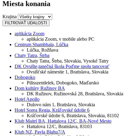
Miesta konania
Krajina
aplikácia Zoom
aplikácia Zoom, v mobile alebo PC
Centrum Shambhala, Lúčka
Lúčka, Rožňava
Chaty Tatra, Štrba
Chaty Tatra, Štrba, Slovakia, Vysoké Tatry
DK Ovsište,tanečná škola Poďme spolu tancovať
Ovsišťské námestie 1, Bratislava, Slovakia
Dobogoko
Pilisszentlelek, Dobogoko, Maďarsko
Dom kultúry Ružinov BA
DK Ružinov, Ružinovská 28, Bratislava, Slovakia
Hotel Apollo
Dulovo nám 1, Bratislava, Slovakia
Hotel Sorea Regia, Kráľovské údolie 6
Kráľovské údolie 6, Bratislava, Slovakia, 81102
Klub Maitrí BA, Hattalova 12/C, BA-Nové Mesto
Hattalova 12/C, Bratislava, 83103
Klub NZ, Pavla Blahu7/A