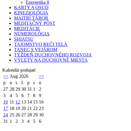
Energetika 8
KARTY A OSUD
KINEZIOLÓGIA
MAITRÍ TÁBOR
MEDITAČNÝ PÔST
MEDITÁCIE
NUMEROLÓGIA
SHIATSU
TAJOMSTVO REČI TELA
TANEC S VEJÁROM
TÝŽDEŇ DUCHOVNÉHO ROZVOJA
VÝLETY NA DUCHOVNÉ MIESTA
Kalendár podujatí
<<
Aug 2026
>>
p
u
s
š
p
s
n
27
28
29
30
31
1
2
3
4
5
6
7
8
9
10
11
12
13
14
15
16
17
18
19
20
21
22
23
24
25
26
27
28
29
30
31
1
2
3
4
5
6