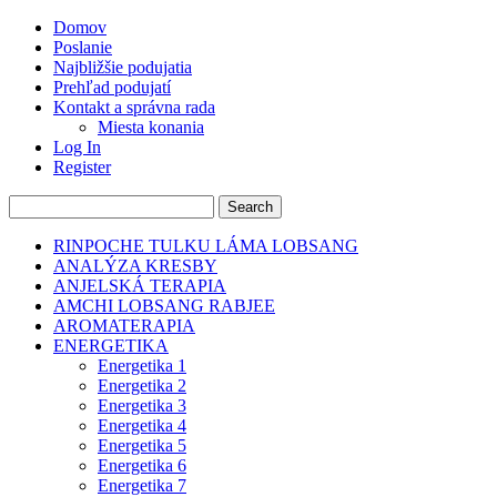
Domov
Poslanie
Najbližšie podujatia
Prehľad podujatí
Kontakt a správna rada
Miesta konania
Log In
Register
RINPOCHE TULKU LÁMA LOBSANG
ANALÝZA KRESBY
ANJELSKÁ TERAPIA
AMCHI LOBSANG RABJEE
AROMATERAPIA
ENERGETIKA
Energetika 1
Energetika 2
Energetika 3
Energetika 4
Energetika 5
Energetika 6
Energetika 7