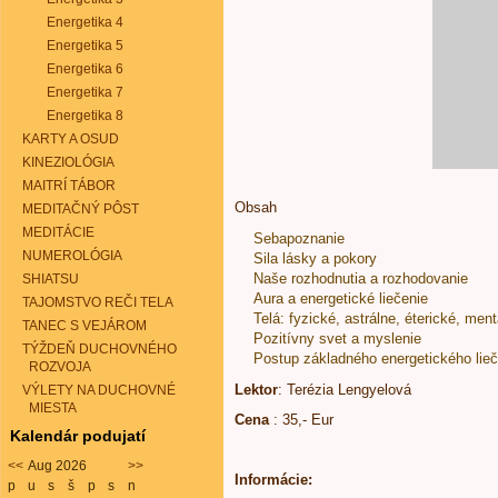
Energetika 4
Energetika 5
Energetika 6
Energetika 7
Energetika 8
KARTY A OSUD
KINEZIOLÓGIA
MAITRÍ TÁBOR
Obsah
MEDITAČNÝ PÔST
MEDITÁCIE
Sebapoznanie
NUMEROLÓGIA
Sila lásky a pokory
Naše rozhodnutia a rozhodovanie
SHIATSU
Aura a energetické liečenie
TAJOMSTVO REČI TELA
Telá: fyzické, astrálne, éterické, men
TANEC S VEJÁROM
Pozitívny svet a myslenie
TÝŽDEŇ DUCHOVNÉHO
Postup základného energetického lieč
ROZVOJA
Lektor
: Terézia Lengyelová
VÝLETY NA DUCHOVNÉ
MIESTA
Cena
: 35,- Eur
Kalendár podujatí
<<
Aug 2026
>>
Informácie:
p
u
s
š
p
s
n