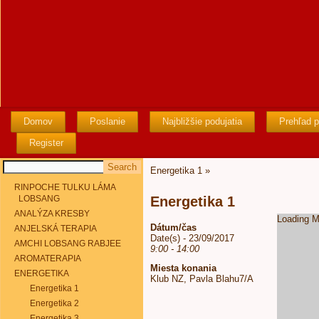
Domov
Poslanie
Najbližšie podujatia
Prehľad p
Register
Energetika 1
»
RINPOCHE TULKU LÁMA
LOBSANG
Energetika 1
ANALÝZA KRESBY
Loading M
Dátum/čas
ANJELSKÁ TERAPIA
Date(s) - 23/09/2017
AMCHI LOBSANG RABJEE
9:00 - 14:00
AROMATERAPIA
Miesta konania
ENERGETIKA
Klub NZ, Pavla Blahu7/A
Energetika 1
Energetika 2
Energetika 3