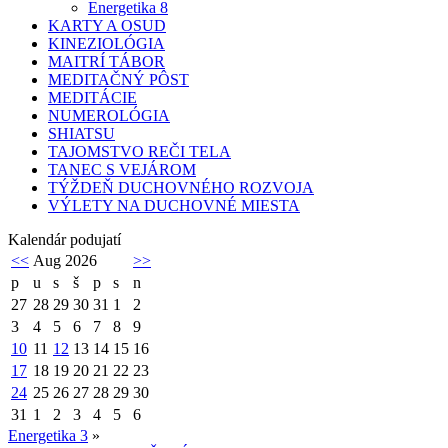
Energetika 8
KARTY A OSUD
KINEZIOLÓGIA
MAITRÍ TÁBOR
MEDITAČNÝ PÔST
MEDITÁCIE
NUMEROLÓGIA
SHIATSU
TAJOMSTVO REČI TELA
TANEC S VEJÁROM
TÝŽDEŇ DUCHOVNÉHO ROZVOJA
VÝLETY NA DUCHOVNÉ MIESTA
Kalendár podujatí
<<
Aug 2026
>>
p
u
s
š
p
s
n
27
28
29
30
31
1
2
3
4
5
6
7
8
9
10
11
12
13
14
15
16
17
18
19
20
21
22
23
24
25
26
27
28
29
30
31
1
2
3
4
5
6
Energetika 3
»