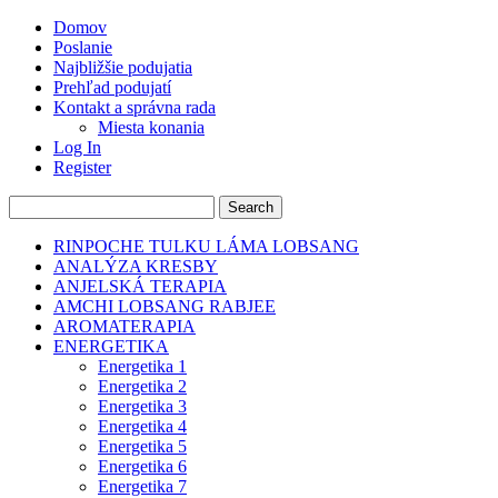
Domov
Poslanie
Najbližšie podujatia
Prehľad podujatí
Kontakt a správna rada
Miesta konania
Log In
Register
RINPOCHE TULKU LÁMA LOBSANG
ANALÝZA KRESBY
ANJELSKÁ TERAPIA
AMCHI LOBSANG RABJEE
AROMATERAPIA
ENERGETIKA
Energetika 1
Energetika 2
Energetika 3
Energetika 4
Energetika 5
Energetika 6
Energetika 7