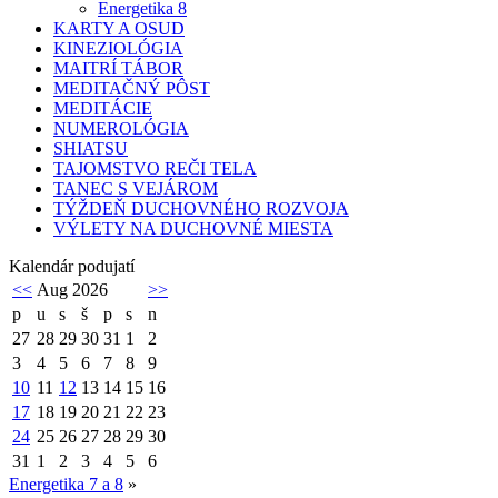
Energetika 8
KARTY A OSUD
KINEZIOLÓGIA
MAITRÍ TÁBOR
MEDITAČNÝ PÔST
MEDITÁCIE
NUMEROLÓGIA
SHIATSU
TAJOMSTVO REČI TELA
TANEC S VEJÁROM
TÝŽDEŇ DUCHOVNÉHO ROZVOJA
VÝLETY NA DUCHOVNÉ MIESTA
Kalendár podujatí
<<
Aug 2026
>>
p
u
s
š
p
s
n
27
28
29
30
31
1
2
3
4
5
6
7
8
9
10
11
12
13
14
15
16
17
18
19
20
21
22
23
24
25
26
27
28
29
30
31
1
2
3
4
5
6
Energetika 7 a 8
»