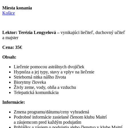
Miesta konania
Košice
Lektor: Terézia Lengyelová
–
vynikajúci liečiteľ, duchovný učiteľ
a majster
Cena: 35€
Obsah:
Liečenie pomocou astrálnych dvojičiek
Hypnóza a jej typy, stavy a vplyv na liečenie
Strieborná nitka nášho života
Biorytmy človeka
Živly zeme, vody, ohňa a vzduchu
Telepatická komunikácia
Informácie:
Zmena programu/dátumu/ceny vyhradená
Podrobné informácie zasielané členom klubu Maitrí
a záujemcom pred každým podujatím
Prihlášky a záujem o podujatia alebo členstvo v klube Maitrí