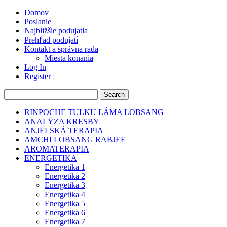
Domov
Poslanie
Najbližšie podujatia
Prehľad podujatí
Kontakt a správna rada
Miesta konania
Log In
Register
RINPOCHE TULKU LÁMA LOBSANG
ANALÝZA KRESBY
ANJELSKÁ TERAPIA
AMCHI LOBSANG RABJEE
AROMATERAPIA
ENERGETIKA
Energetika 1
Energetika 2
Energetika 3
Energetika 4
Energetika 5
Energetika 6
Energetika 7