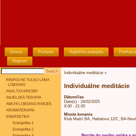
Domov
Poslanie
Najbližšie podujatia
Prehľad p
Register
Individuálne meditácie
»
RINPOCHE TULKU LÁMA
LOBSANG
Individuálne meditácie
ANALÝZA KRESBY
Dátum/čas
ANJELSKÁ TERAPIA
Date(s) - 24/02/2025
AMCHI LOBSANG RABJEE
9:00 - 21:00
AROMATERAPIA
Miesta konania
ENERGETIKA
Klub Maitrí BA, Hattalova 12/C, BA-Nov
Energetika 1
Energetika 2
Nazrite do svojho vnútra a sp
Energetika 3