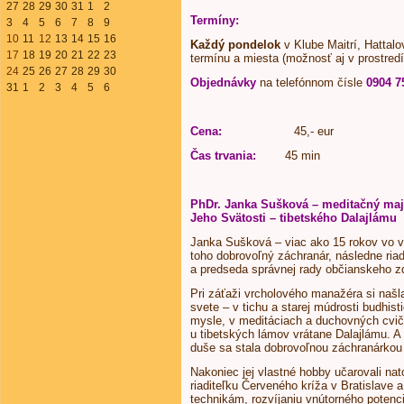
27
28
29
30
31
1
2
Termíny:
3
4
5
6
7
8
9
10
11
12
13
14
15
16
Každý pondelok
v Klube Maitrí, Hattalo
17
18
19
20
21
22
23
termínu a miesta (možnosť aj v prostredí
24
25
26
27
28
29
30
Objednávky
na telefónnom čísle
0904 7
31
1
2
3
4
5
6
Cena:
45,- eur
Čas trvania:
45 min
PhDr. Janka Sušková – meditačný maj
Jeho Svätosti – tibetského Dalajlámu
Janka Sušková – viac ako 15 rokov vo v
toho dobrovoľný záchranár, následne riad
a predseda správnej rady občianskeho z
Pri záťaži vrcholového manažéra si našl
svete – v tichu a starej múdrosti budhisti
mysle, v meditáciach a duchovných cvi
u tibetských lámov vrátane Dalajlámu. A
duše sa stala dobrovoľnou záchranárkou 
Nakoniec jej vlastné hobby učarovali nat
riaditeľku Červeného kríža v Bratislave
technikám, rozvíjaniu vnútorného potenci