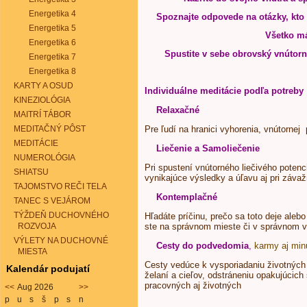
Energetika 4
Spoznajte odpovede na otázky, kto
Energetika 5
Všetko má
Energetika 6
Spustite v sebe obrovský vnútorn
Energetika 7
Energetika 8
KARTY A OSUD
Individuálne meditácie podľa potreby
KINEZIOLÓGIA
Relaxačné
MAITRÍ TÁBOR
MEDITAČNÝ PÔST
Pre ľudí na hranici vyhorenia, vnútornej 
MEDITÁCIE
Liečenie a Samoliečenie
NUMEROLÓGIA
Pri spustení vnútorného liečivého potenc
SHIATSU
vynikajúce výsledky a úľavu aj pri záva
TAJOMSTVO REČI TELA
Kontemplačné
TANEC S VEJÁROM
TÝŽDEŇ DUCHOVNÉHO
Hľadáte príčinu, prečo sa toto deje alebo 
ROZVOJA
ste na správnom mieste či v správnom v
VÝLETY NA DUCHOVNÉ
Cesty do podvedomia
,
karmy aj minu
MIESTA
Cesty vedúce k vysporiadaniu životných p
Kalendár podujatí
želaní a cieľov, odstráneniu opakujúcic
pracovných aj životných
<<
Aug 2026
>>
p
u
s
š
p
s
n