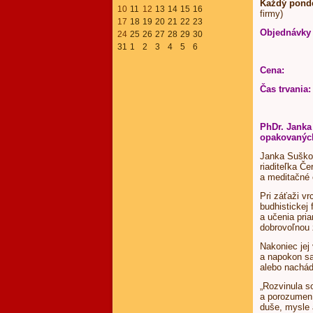
Každý pond
10
11
12
13
14
15
16
firmy)
17
18
19
20
21
22
23
Objednávky
24
25
26
27
28
29
30
31
1
2
3
4
5
6
Cena:
40
Čas trvania:
PhDr. Janka
opakovanýc
Janka Suškov
riaditeľka Č
a meditačné 
Pri záťaži v
budhistickej
a učenia pri
dobrovoľnou 
Nakoniec jej 
a napokon sa
alebo nachád
„Rozvinula s
a porozumení
duše, mysle a