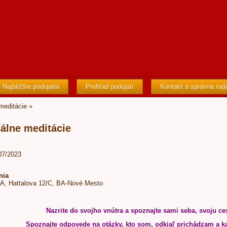
Najbližšie podujatia
Prehľad podujatí
Kontakt a správna rad
 meditácie
»
uálne meditácie
/07/2023
nia
BA, Hattalova 12/C, BA-Nové Mesto
Nazrite do svojho vnútra a spoznajte sami seba, svoju ces
Spoznajte odpovede na otázky, kto som, odkiaľ prichádzam a 