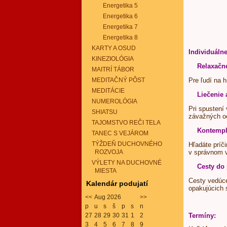
Energetika 5
Energetika 6
Energetika 7
Energetika 8
KARTY A OSUD
Individuáln
KINEZIOLÓGIA
Relaxačn
MAITRÍ TÁBOR
MEDITAČNÝ PÔST
Pre ľudí na h
MEDITÁCIE
Liečenie
NUMEROLÓGIA
Pri spustení
SHIATSU
závažných o
TAJOMSTVO REČI TELA
Kontemp
TANEC S VEJÁROM
TÝŽDEŇ DUCHOVNÉHO
Hľadáte príči
ROZVOJA
v správnom v
VÝLETY NA DUCHOVNÉ
Cesty do
MIESTA
Cesty vedúce 
Kalendár podujatí
opakujúcich 
<<
Aug 2026
>>
p
u
s
š
p
s
n
27
28
29
30
31
1
2
Termíny:
3
4
5
6
7
8
9