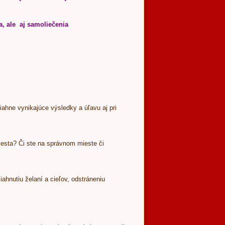
a, ale aj samoliečenia
iahne vynikajúce výsledky a úľavu aj pri
a cesta? Či ste na správnom mieste či
ahnutiu želaní a cieľov, odstráneniu