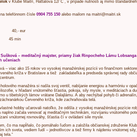
elok
v Klube Maitrí, Hattalova 12/ C , v prípade nutnosti aj mimo štandardné
na telefónnom čísle
0904 755 150
alebo mailom na
maitri@maitri.sk
,- eur
45 min
 Sušková – meditačný majster, priamy žiak Rinpocheho Lámu Lobsanga a
h učeniach
á – viac ako 15 rokov vo vysokej manažérskej pozícii vo finančnom sektore
erveného kríža v Bratislave a tiež zakladateľka a predseda správnej rady obč
centrum.
rcholového manažéra si našla svoj ventil, nabíjanie energiou a harmóniu v opa
 filozofie, v hľadaní vnútorného šťastia, pokoja, sily mysle, v meditáciach 
amo u tibetských lámov vrátane Dalajlámu. A aby nechýbal pohyb či adrenalí
záchranárkou Červeného kríža, kde zachraňovala telá.
vlastné hobby učarovali natoľko, že odišla z vysokej manažérskej pozície robi
 naplno začala venovať aj meditačným technikám, rozvíjaniu vnútorného poten
zaní vnútornej rovnováhy, šťastia čí v ovládaní sile mysle.
om, čo ma napĺňalo, čo pomáhalo ľuďom a založila občianskej združenie Klu
m ich sveta, vediem ľudí – jednotlivcov a tiež firmy k nájdeniu vnútornej sil
j tela.“