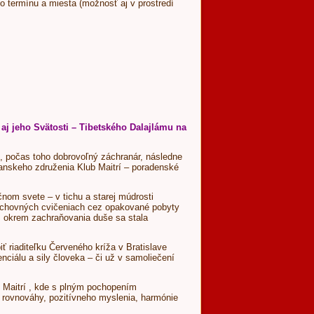
ho termínu a miesta (možnosť aj v prostredí
j jeho Svätosti – Tibetského Dalajlámu na
, počas toho dobrovoľný záchranár, následne
ianskeho združenia Klub Maitrí – poradenské
čnom svete – v tichu a starej múdrosti
a duchovných cvičeniach cez opakované pobyty
n, okrem zachraňovania duše sa stala
ť riaditeľku Červeného kríža v Bratislave
ciálu a sily človeka – či už v samoliečení
b Maitrí , kde s plným pochopením
y, rovnováhy, pozitívneho myslenia, harmónie