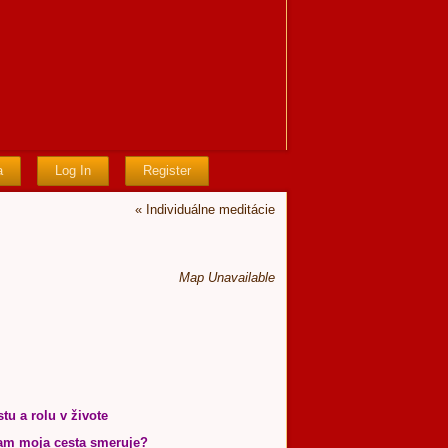
a
Log In
Register
«
Individuálne meditácie
Map Unavailable
tu a rolu v živote
kam moja cesta smeruje?