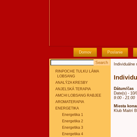
Domov
Poslanie
Individuálne
RINPOCHE TULKU LÁMA
LOBSANG
Individ
ANALÝZA KRESBY
Dátum/čas
ANJELSKÁ TERAPIA
Date(s) - 10
AMCHI LOBSANG RABJEE
9:00 - 21:00
AROMATERAPIA
Miesta kona
ENERGETIKA
Klub Maitrí 
Energetika 1
Energetika 2
Energetika 3
Energetika 4