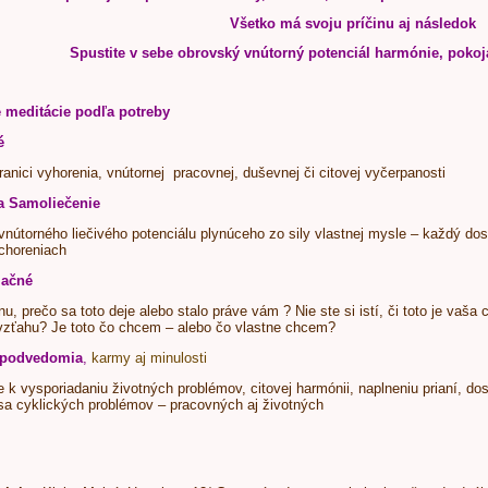
Všetko má svoju príčinu aj následok
Spustite v sebe obrovský vnútorný potenciál harmónie, pokoj
e meditácie podľa potreby
é
ranici vyhorenia, vnútornej pracovnej, duševnej či citovej vyčerpanosti
 a Samoliečenie
 vnútorného liečivého potenciálu plynúceho zo sily vlastnej mysle – každý dos
choreniach
lačné
nu, prečo sa toto deje alebo stalo práve vám ? Nie ste si istí, či toto je vaš
zťahu? Je toto čo chcem – alebo čo vlastne chcem?
 podvedomia
,
karmy aj minulosti
k vysporiadaniu životných problémov, citovej harmónii, naplneniu prianí, dosi
sa cyklických problémov – pracovných aj životných