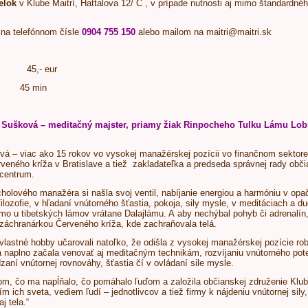
elok
v Klube Maitrí, Hattalova 12/ C , v prípade nutnosti aj mimo štandardné
na telefónnom čísle
0904 755 150
alebo mailom na
maitri@maitri.sk
,- eur
45 min
 Sušková – meditačný majster, priamy žiak Rinpocheho Tulku Lámu Lobs
á – viac ako 15 rokov vo vysokej manažérskej pozícii vo finančnom sektore
erveného kríža v Bratislave a tiež zakladateľka a predseda správnej rady obč
centrum.
rcholového manažéra si našla svoj ventil, nabíjanie energiou a harmóniu v opa
 filozofie, v hľadaní vnútorného šťastia, pokoja, sily mysle, v meditáciach 
amo u tibetských lámov vrátane Dalajlámu. A aby nechýbal pohyb či adrenalí
záchranárkou Červeného kríža, kde zachraňovala telá.
vlastné hobby učarovali natoľko, že odišla z vysokej manažérskej pozície robi
 naplno začala venovať aj meditačným technikám, rozvíjaniu vnútorného poten
zaní vnútornej rovnováhy, šťastia čí v ovládaní sile mysle.
om, čo ma napĺňalo, čo pomáhalo ľuďom a založila občianskej združenie Klu
m ich sveta, vediem ľudí – jednotlivcov a tiež firmy k nájdeniu vnútornej sil
j tela.“