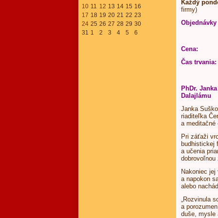
Každý pond
10
11
12
13
14
15
16
firmy)
17
18
19
20
21
22
23
Objednávky
24
25
26
27
28
29
30
31
1
2
3
4
5
6
Cena:
45
Čas trvania:
PhDr. Janka
Dalajlámu
Janka Suškov
riaditeľka Č
a meditačné 
Pri záťaži v
budhistickej
a učenia pri
dobrovoľnou 
Nakoniec jej 
a napokon sa
alebo nachád
„Rozvinula s
a porozumení
duše, mysle a