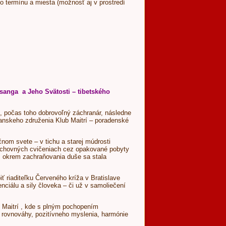
ho termínu a miesta (možnosť aj v prostredí
anga a Jeho Svätosti – tibetského
, počas toho dobrovoľný záchranár, následne
ianskeho združenia Klub Maitrí – poradenské
čnom svete – v tichu a starej múdrosti
a duchovných cvičeniach cez opakované pobyty
n, okrem zachraňovania duše sa stala
ť riaditeľku Červeného kríža v Bratislave
ciálu a sily človeka – či už v samoliečení
b Maitrí , kde s plným pochopením
y, rovnováhy, pozitívneho myslenia, harmónie