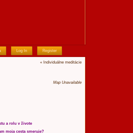
a
Log In
Register
«
Individuálne meditácie
Map Unavailable
tu a rolu v živote
kam moja cesta smeruje?