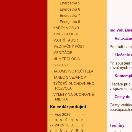
Energetika 5
Energetika 6
Energetika 7
Energetika 8
KARTY A OSUD
Individuáln
KINEZIOLÓGIA
Relaxačn
MAITRÍ TÁBOR
MEDITAČNÝ PÔST
Pre ľudí na h
MEDITÁCIE
Liečenie
NUMEROLÓGIA
Pri spustení
SHIATSU
závažných o
TAJOMSTVO REČI TELA
Kontemp
TANEC S VEJÁROM
TÝŽDEŇ DUCHOVNÉHO
Hľadáte príči
ROZVOJA
v správnom v
VÝLETY NA DUCHOVNÉ
Cesty do
MIESTA
Cesty vedúce 
Kalendár podujatí
opakujúcich 
<<
Aug 2026
>>
p
u
s
š
p
s
n
27
28
29
30
31
1
2
Termíny:
3
4
5
6
7
8
9