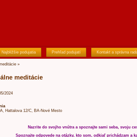
Najbližšie podujatia
Prehľad podujatí
Kontakt a správna rad
 meditácie
»
uálne meditácie
/05/2024
nia
BA, Hattalova 12/C, BA-Nové Mesto
Nazrite do svojho vnútra a spoznajte sami seba, svoju ces
Spoznajte odpovede na otázky, kto som, odkiaľ prichádzam a 