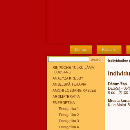
Domov
Poslanie
Individuálne
RINPOCHE TULKU LÁMA
LOBSANG
Individ
ANALÝZA KRESBY
Dátum/čas
ANJELSKÁ TERAPIA
Date(s) - 06
AMCHI LOBSANG RABJEE
9:00 - 21:00
AROMATERAPIA
Miesta kona
ENERGETIKA
Klub Maitrí 
Energetika 1
Energetika 2
Energetika 3
Energetika 4