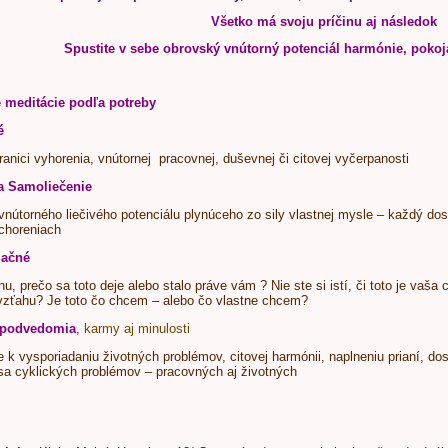
Všetko má svoju príčinu aj následok
Spustite v sebe obrovský vnútorný potenciál harmónie, pokoj
e meditácie podľa potreby
é
ranici vyhorenia, vnútornej pracovnej, duševnej či citovej vyčerpanosti
 a Samoliečenie
 vnútorného liečivého potenciálu plynúceho zo sily vlastnej mysle – každý dos
choreniach
lačné
nu, prečo sa toto deje alebo stalo práve vám ? Nie ste si istí, či toto je vaš
zťahu? Je toto čo chcem – alebo čo vlastne chcem?
 podvedomia
,
karmy aj minulosti
k vysporiadaniu životných problémov, citovej harmónii, naplneniu prianí, dosi
sa cyklických problémov – pracovných aj životných