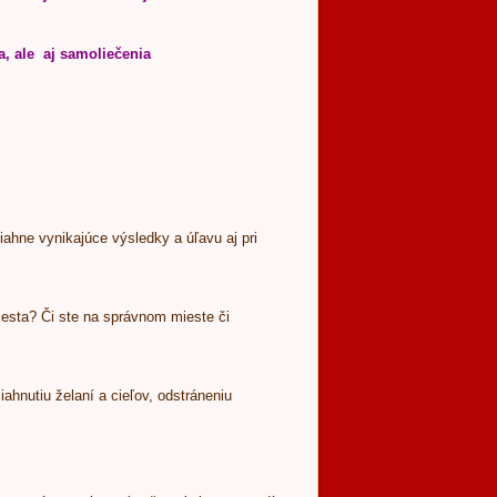
a, ale aj samoliečenia
iahne vynikajúce výsledky a úľavu aj pri
a cesta? Či ste na správnom mieste či
ahnutiu želaní a cieľov, odstráneniu