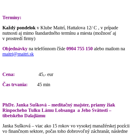
Termíny:
Každý pondelok
v Klube Maitrí, Hattalova 12/ C , v prípade
nutnosti aj mimo štandardného termínu a miesta (možnosť aj
v prostredí firmy)
Objednávky
na telefónnom čísle
0904 755 150
alebo mailom na
maitri@maitri.sk
Cena:
45,- eur
Čas trvania:
45 min
PhDr. Janka Sušková – meditačný majster, priamy žiak
Rinpocheho Tulku Lámu Lobsanga a Jeho Svätosti –
tibetského Dalajlámu
Janka Sušková – viac ako 15 rokov vo vysokej manažérskej pozícii
vo finančnom sektore, počas toho dobrovoľný záchranár, následne