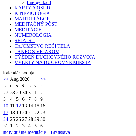
Energetika 8
KARTY A OSUD
KINEZIOLÓGIA
MAITRÍ TÁBOR
MEDITAČNÝ PÔST
MEDITÁCIE
NUMEROLÓGIA
SHIATSU
TAJOMSTVO REČI TELA
TANEC S VEJÁROM
TÝŽDEŇ DUCHOVNÉHO ROZVOJA
VÝLETY NA DUCHOVNÉ MIESTA
Kalendár podujatí
<<
Aug 2026
>>
p
u
s
š
p
s
n
27
28
29
30
31
1
2
3
4
5
6
7
8
9
10
11
12
13
14
15
16
17
18
19
20
21
22
23
24
25
26
27
28
29
30
31
1
2
3
4
5
6
Individuálne meditácie – Bratislava
»