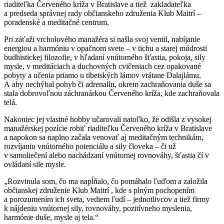
riaditeľka Červeného kríža v Bratislave a tiež zakladateľka
a predseda správnej rady občianskeho združenia Klub Maitrí –
poradenské a meditačné centrum.
Pri záťaži vrcholového manažéra si našla svoj ventil, nabíjanie
energiou a harmóniu v opačnom svete – v tichu a starej múdrosti
budhistickej filozofie, v hľadaní vnútorného šťastia, pokoja, sily
mysle, v meditáciach a duchovných cvičeniach cez opakované
pobyty a učenia priamo u tibetských lámov vrátane Dalajlámu.
A aby nechýbal pohyb či adrenalín, okrem zachraňovania duše sa
stala dobrovoľnou záchranárkou Červeného kríža, kde zachraňovala
telá.
Nakoniec jej vlastné hobby učarovali natoľko, že odišla z vysokej
manažérskej pozície robiť riaditeľku Červeného kríža v Bratislave
a napokon sa naplno začala venovať aj meditačným technikám,
rozvíjaniu vnútorného potenciálu a sily človeka – či už
v samoliečení alebo nachádzaní vnútornej rovnováhy, šťastia čí v
ovládaní sile mysle.
„Rozvinula som, čo ma napĺňalo, čo pomáhalo ľuďom a založila
občianskej združenie Klub Maitrí , kde s plným pochopením
a porozumením ich sveta, vediem ľudí – jednotlivcov a tiež firmy
k nájdeniu vnútornej sily, rovnováhy, pozitívneho myslenia,
harmónie duše, mysle aj tela.“