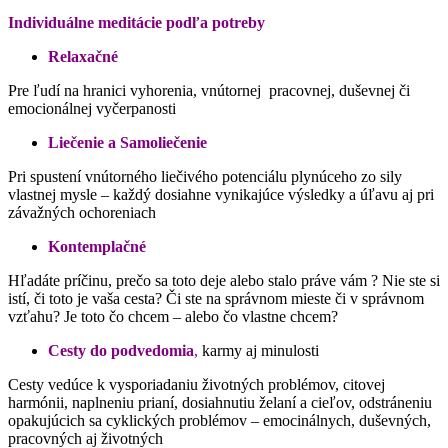
Individuálne meditácie podľa potreby
Relaxačné
Pre ľudí na hranici vyhorenia, vnútornej pracovnej, duševnej či
emocionálnej vyčerpanosti
Liečenie a Samoliečenie
Pri spustení vnútorného liečivého potenciálu plynúceho zo sily
vlastnej mysle – každý dosiahne vynikajúce výsledky a úľavu aj pri
závažných ochoreniach
Kontemplačné
Hľadáte príčinu, prečo sa toto deje alebo stalo práve vám ? Nie ste si
istí, či toto je vaša cesta? Či ste na správnom mieste či v správnom
vzťahu? Je toto čo chcem – alebo čo vlastne chcem?
Cesty do podvedomia
,
karmy aj minulosti
Cesty vedúce k vysporiadaniu životných problémov, citovej
harmónii, naplneniu prianí, dosiahnutiu želaní a cieľov, odstráneniu
opakujúcich sa cyklických problémov – emocinálnych, duševných,
pracovných aj životných