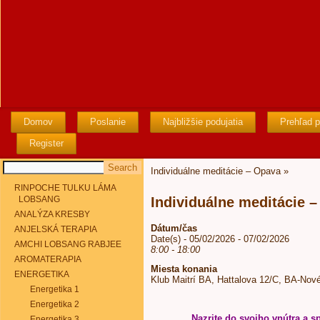
Domov
Poslanie
Najbližšie podujatia
Prehľad p
Register
Individuálne meditácie – Opava
»
RINPOCHE TULKU LÁMA
LOBSANG
Individuálne meditácie 
ANALÝZA KRESBY
Dátum/čas
ANJELSKÁ TERAPIA
Date(s) - 05/02/2026 - 07/02/2026
AMCHI LOBSANG RABJEE
8:00 - 18:00
AROMATERAPIA
Miesta konania
ENERGETIKA
Klub Maitrí BA, Hattalova 12/C, BA-Nov
Energetika 1
Energetika 2
Nazrite do svojho vnútra a sp
Energetika 3