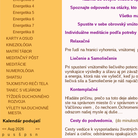
Energetika 4
Spoznajte odpovede na otázky, kto
Energetika 5
Všetko má
Energetika 6
Spustite v sebe obrovský vnúto
Energetika 7
Energetika 8
Individuálne meditácie podľa potreby
KARTY A OSUD
Relaxačné
KINEZIOLÓGIA
Pre ľudí na hranici vyhorenia, vnútornej 
MAITRÍ TÁBOR
MEDITAČNÝ PÔST
Liečenie a Samoliečenie
MEDITÁCIE
Pri spustení vnútorného liečivého potenc
NUMEROLÓGIA
vynikajúce výsledky a úľavu aj pri závažn
a energia, ktorá nás vie vyliečiť, keď ju
SHIATSU
liečivá sila a Samoliečenie je náš najvä
TAJOMSTVO REČI TELA
Kontemplačné
TANEC S VEJÁROM
TÝŽDEŇ DUCHOVNÉHO
Hľadáte príčinu, prečo sa toto deje alebo 
ROZVOJA
ste na správnom mieste či v správnom v
Väčšinou viem , čo nechcem.Ochromenie p
VÝLETY NA DUCHOVNÉ
odrazom našej mysle aj duše….
MIESTA
Kalendár podujatí
Cesty do podvedomia
,
(do minulosti
<<
Aug 2026
>>
Cesty vedúce k vysporiadaniu životných p
želaní a cieľov, odstráneniu opakujúcic
p
u
s
š
p
s
n