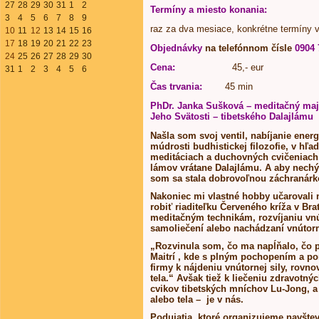
27
28
29
30
31
1
2
Termíny a miesto konania:
3
4
5
6
7
8
9
raz za dva mesiace, konkrétne termíny 
10
11
12
13
14
15
16
17
18
19
20
21
22
23
Objednávky
na telefónnom čísle
0904 
24
25
26
27
28
29
30
Cena:
45,- eur
31
1
2
3
4
5
6
Čas trvania:
45 min
PhDr. Janka Sušková – meditačný maj
Jeho Svätosti – tibetského Dalajlámu
Našla som svoj ventil, nabíjanie ener
múdrosti budhistickej filozofie, v hľa
meditáciach a duchovných cvičeniach
lámov vrátane Dalajlámu. A aby nechý
som sa stala dobrovoľnou záchranárko
Nakoniec mi vlastné hobby učarovali 
robiť riaditeľku Červeného kríža v Br
meditačným technikám, rozvíjaniu vnút
samoliečení alebo nachádzaní vnútorne
„Rozvinula som, čo ma napĺňalo, čo 
Maitrí , kde s plným pochopením a por
firmy k nájdeniu vnútornej sily, rovn
tela.“ Avšak tiež k liečeniu zdravotn
cvikov tibetských mníchov Lu-Jong, a 
alebo tela – je v nás.
Podujatia, ktoré organizujeme navštev