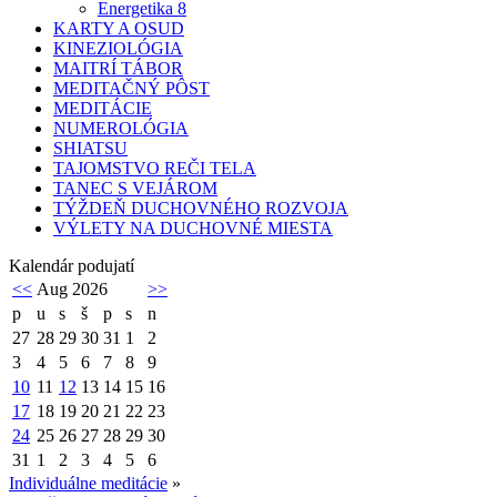
Energetika 8
KARTY A OSUD
KINEZIOLÓGIA
MAITRÍ TÁBOR
MEDITAČNÝ PÔST
MEDITÁCIE
NUMEROLÓGIA
SHIATSU
TAJOMSTVO REČI TELA
TANEC S VEJÁROM
TÝŽDEŇ DUCHOVNÉHO ROZVOJA
VÝLETY NA DUCHOVNÉ MIESTA
Kalendár podujatí
<<
Aug 2026
>>
p
u
s
š
p
s
n
27
28
29
30
31
1
2
3
4
5
6
7
8
9
10
11
12
13
14
15
16
17
18
19
20
21
22
23
24
25
26
27
28
29
30
31
1
2
3
4
5
6
Individuálne meditácie
»