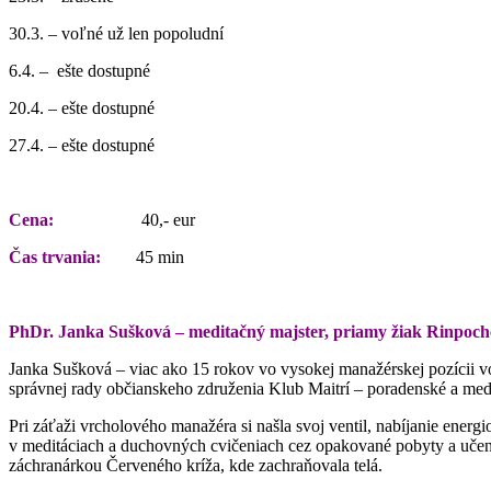
30.3. – voľné už len popoludní
6.4. – ešte dostupné
20.4. – ešte dostupné
27.4. – ešte dostupné
Cena:
40,- eur
Čas trvania:
45 min
PhDr. Janka Sušková – meditačný majster, priamy žiak Rinpo
Janka Sušková – viac ako 15 rokov vo vysokej manažérskej pozícii vo
správnej rady občianskeho združenia Klub Maitrí – poradenské a med
Pri záťaži vrcholového manažéra si našla svoj ventil, nabíjanie energi
v meditáciach a duchovných cvičeniach cez opakované pobyty a učeni
záchranárkou Červeného kríža, kde zachraňovala telá.