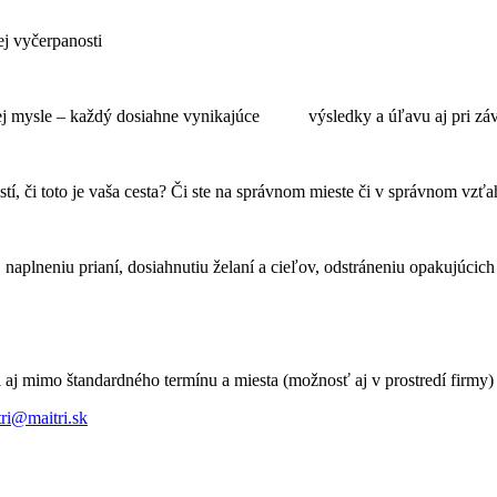
ej vyčerpanosti
astnej mysle – každý dosiahne vynikajúce výsledky a úľavu aj pri z
 istí, či toto je vaša cesta? Či ste na správnom mieste či v správnom vz
 naplneniu prianí, dosiahnutiu želaní a cieľov, odstráneniu opakujúci
i aj mimo štandardného termínu a miesta (možnosť aj v prostredí firmy)
tri@maitri.sk