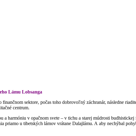
cheho Lámu Lobsanga
 finančnom sektore, počas toho dobrovoľný záchranár, následne riadite
itačné centrum.
ou a harmóniu v opačnom svete – v tichu a starej múdrosti budhistickej f
a priamo u tibetských lámov vrátane Dalajlámu. A aby nechýbal pohyb