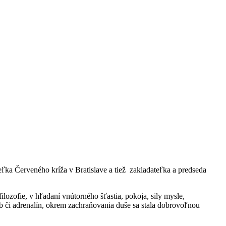
ľka Červeného kríža v Bratislave a tiež zakladateľka a predseda
ilozofie, v hľadaní vnútorného šťastia, pokoja, sily mysle,
 či adrenalín, okrem zachraňovania duše sa stala dobrovoľnou