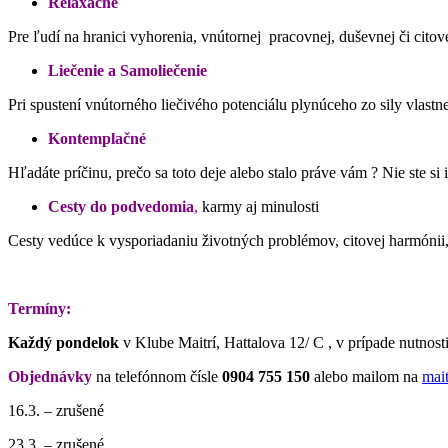
Relaxačné
Pre ľudí na hranici vyhorenia, vnútornej pracovnej, duševnej či citov
Liečenie a Samoliečenie
Pri spustení vnútorného liečivého potenciálu plynúceho zo sily vl
Kontemplačné
Hľadáte príčinu, prečo sa toto deje alebo stalo práve vám ? Nie ste si
Cesty do podvedomia
,
karmy aj minulosti
Cesty vedúce k vysporiadaniu životných problémov, citovej harmónii,
Termíny:
Každý pondelok
v Klube Maitrí, Hattalova 12/ C , v prípade nutnost
Objednávky
na telefónnom čísle
0904 755 150
alebo mailom na
mai
16.3. – zrušené
23.3. – zrušené