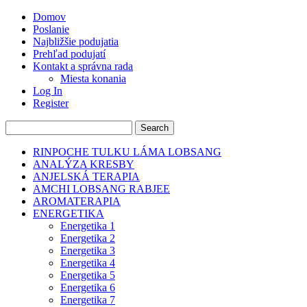
Domov
Poslanie
Najbližšie podujatia
Prehľad podujatí
Kontakt a správna rada
Miesta konania
Log In
Register
RINPOCHE TULKU LÁMA LOBSANG
ANALÝZA KRESBY
ANJELSKÁ TERAPIA
AMCHI LOBSANG RABJEE
AROMATERAPIA
ENERGETIKA
Energetika 1
Energetika 2
Energetika 3
Energetika 4
Energetika 5
Energetika 6
Energetika 7