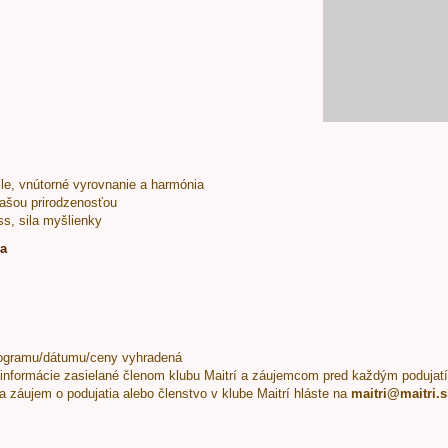
le, vnútorné vyrovnanie a harmónia
našou prirodzenosťou
ss, sila myšlienky
ka
ogramu/dátumu/ceny vyhradená
informácie zasielané členom klubu Maitrí a záujemcom pred každým podujat
a záujem o podujatia alebo členstvo v klube Maitrí hláste na
maitri@maitri.s