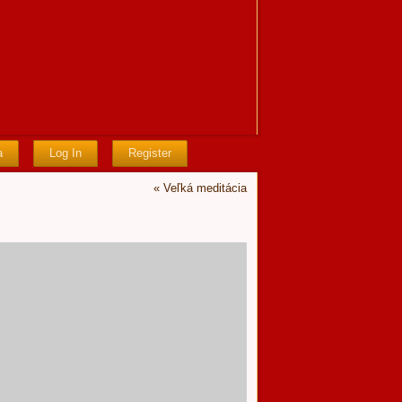
a
Log In
Register
«
Veľká meditácia