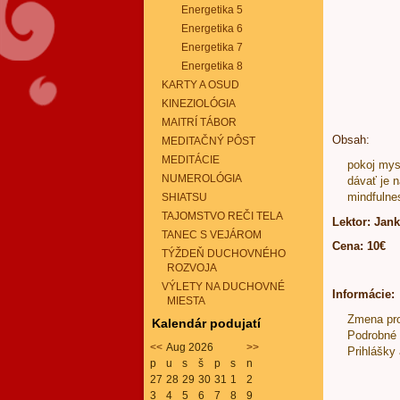
Energetika 5
Energetika 6
Energetika 7
Energetika 8
KARTY A OSUD
KINEZIOLÓGIA
MAITRÍ TÁBOR
Obsah:
MEDITAČNÝ PÔST
MEDITÁCIE
pokoj mys
NUMEROLÓGIA
dávať je 
mindfulne
SHIATSU
TAJOMSTVO REČI TELA
Lektor: Jan
TANEC S VEJÁROM
Cena: 10€
TÝŽDEŇ DUCHOVNÉHO
ROZVOJA
VÝLETY NA DUCHOVNÉ
Informácie:
MIESTA
Zmena pr
Kalendár podujatí
Podrobné 
<<
Aug 2026
>>
Prihlášky 
p
u
s
š
p
s
n
27
28
29
30
31
1
2
3
4
5
6
7
8
9