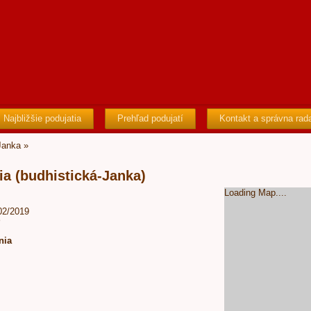
Najbližšie podujatia
Prehľad podujatí
Kontakt a správna rad
Janka
»
ia (budhistická-Janka)
Loading Map....
/02/2019
0
nia