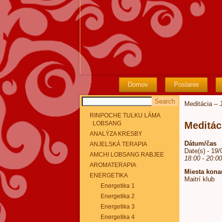
Domov
Poslanie
Meditácia – 
RINPOCHE TULKU LÁMA
LOBSANG
Meditác
ANALÝZA KRESBY
Dátum/čas
ANJELSKÁ TERAPIA
Date(s) - 19
AMCHI LOBSANG RABJEE
18:00 - 20:0
AROMATERAPIA
Miesta kona
ENERGETIKA
Maitrí klub
Energetika 1
Energetika 2
Energetika 3
Energetika 4