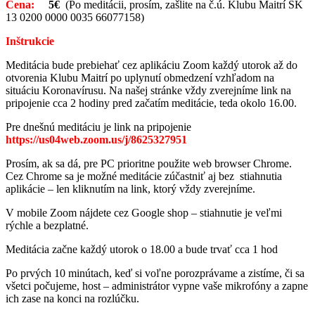
Cena:
5€
(Po meditácii, prosím, zašlite na č.ú. Klubu Maitrí SK
13 0200 0000 0035 66077158)
Inštrukcie
Meditácia bude prebiehať cez aplikáciu Zoom každý utorok až do
otvorenia Klubu Maitrí po uplynutí obmedzení vzhľadom na
situáciu Koronavírusu. Na našej stránke vždy zverejníme link na
pripojenie cca 2 hodiny pred začatím meditácie, teda okolo 16.00.
Pre dnešnú meditáciu je link na pripojenie
https://us04web.zoom.us/j/8625327951
Prosím, ak sa dá, pre PC prioritne použite web browser Chrome.
Cez Chrome sa je možné meditácie zúčastniť aj bez stiahnutia
aplikácie – len kliknutím na link, ktorý vždy zverejníme.
V mobile Zoom nájdete cez Google shop – stiahnutie je veľmi
rýchle a bezplatné.
Meditácia začne každý utorok o 18.00 a bude trvať cca 1 hod
Po prvých 10 minútach, keď si voľne porozprávame a zistíme, či sa
všetci počujeme, host – administrátor vypne vaše mikrofóny a zapne
ich zase na konci na rozlúčku.