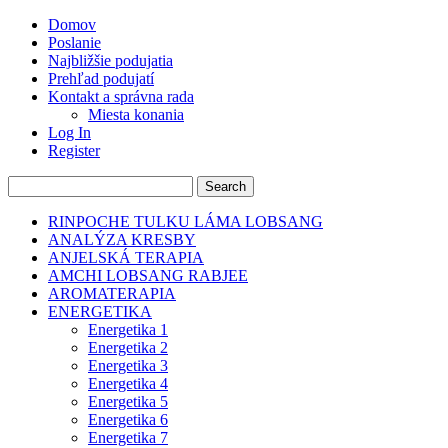
Domov
Poslanie
Najbližšie podujatia
Prehľad podujatí
Kontakt a správna rada
Miesta konania
Log In
Register
RINPOCHE TULKU LÁMA LOBSANG
ANALÝZA KRESBY
ANJELSKÁ TERAPIA
AMCHI LOBSANG RABJEE
AROMATERAPIA
ENERGETIKA
Energetika 1
Energetika 2
Energetika 3
Energetika 4
Energetika 5
Energetika 6
Energetika 7