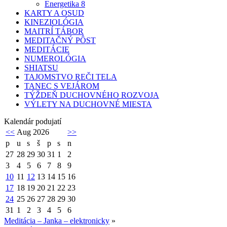
Energetika 8
KARTY A OSUD
KINEZIOLÓGIA
MAITRÍ TÁBOR
MEDITAČNÝ PÔST
MEDITÁCIE
NUMEROLÓGIA
SHIATSU
TAJOMSTVO REČI TELA
TANEC S VEJÁROM
TÝŽDEŇ DUCHOVNÉHO ROZVOJA
VÝLETY NA DUCHOVNÉ MIESTA
Kalendár podujatí
<<
Aug 2026
>>
p
u
s
š
p
s
n
27
28
29
30
31
1
2
3
4
5
6
7
8
9
10
11
12
13
14
15
16
17
18
19
20
21
22
23
24
25
26
27
28
29
30
31
1
2
3
4
5
6
Meditácia – Janka – elektronicky
»