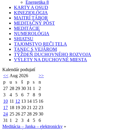
Energetika 8
KARTY A OSUD
KINEZIOLÓGIA
MAITRÍ TÁBOR
MEDITAČNÝ PÔST
MEDITÁCIE
NUMEROLÓGIA
SHIATSU
TAJOMSTVO REČI TELA
TANEC S VEJÁROM
TÝŽDEŇ DUCHOVNÉHO ROZVOJA
VÝLETY NA DUCHOVNÉ MIESTA
Kalendár podujatí
<<
Aug 2026
>>
p
u
s
š
p
s
n
27
28
29
30
31
1
2
3
4
5
6
7
8
9
10
11
12
13
14
15
16
17
18
19
20
21
22
23
24
25
26
27
28
29
30
31
1
2
3
4
5
6
Meditácia – Janka – elektronicky
»