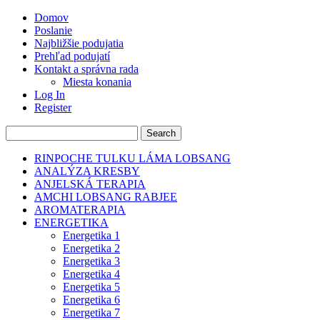
Domov
Poslanie
Najbližšie podujatia
Prehľad podujatí
Kontakt a správna rada
Miesta konania
Log In
Register
RINPOCHE TULKU LÁMA LOBSANG
ANALÝZA KRESBY
ANJELSKÁ TERAPIA
AMCHI LOBSANG RABJEE
AROMATERAPIA
ENERGETIKA
Energetika 1
Energetika 2
Energetika 3
Energetika 4
Energetika 5
Energetika 6
Energetika 7