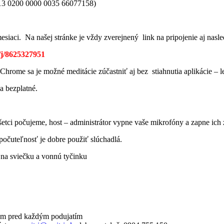
SK 13 0200 0000 0035 66077158)
siaci. Na našej stránke je vždy zverejnený link na pripojenie aj nas
/j/8625327951
hrome sa je možné meditácie zúčastniť aj bez stiahnutia aplikácie – le
a bezplatné.
etci počujeme, host – administrátor vypne vaše mikrofóny a zapne ich 
počuteľnosť je dobre použiť slúchadlá.
 na sviečku a vonnú tyčinku
com pred každým podujatím