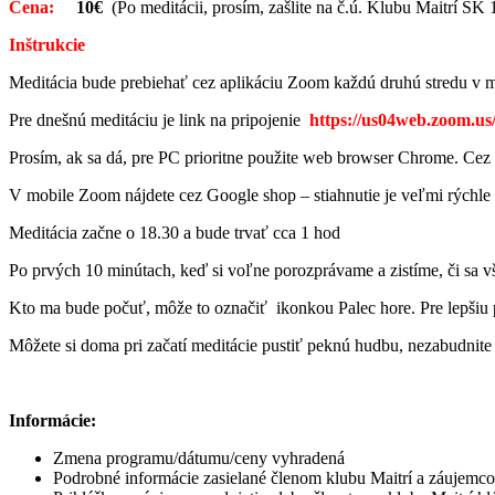
Cena:
10€
(Po meditácii, prosím, zašlite na č.ú. Klubu Maitrí 
Inštrukcie
Meditácia bude prebiehať cez aplikáciu Zoom každú druhú stredu v me
Pre dnešnú meditáciu je link na pripojenie
https://us04web.zoom.us
Prosím, ak sa dá, pre PC prioritne použite web browser Chrome. Cez C
V mobile Zoom nájdete cez Google shop – stiahnutie je veľmi rýchle 
Meditácia začne o 18.30 a bude trvať cca 1 hod
Po prvých 10 minútach, keď si voľne porozprávame a zistíme, či sa vš
Kto ma bude počuť, môže to označiť ikonkou Palec hore. Pre lepšiu 
Môžete si doma pri začatí meditácie pustiť peknú hudbu, nezabudnite
Informácie:
Zmena programu/dátumu/ceny vyhradená
Podrobné informácie zasielané členom klubu Maitrí a záujem