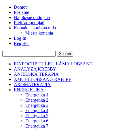
Domov
Poslanie
Najbližšie podujatia
Prehľad podujatí
Kontakt a správna rada
Miesta konania
Log In
Register
RINPOCHE TULKU LÁMA LOBSANG
ANALÝZA KRESBY
ANJELSKÁ TERAPIA
AMCHI LOBSANG RABJEE
AROMATERAPIA
ENERGETIKA
Energetika 1
Energetika 2
Energetika 3
Energetika 4
Energetika 5
Energetika 6
Energetika 7