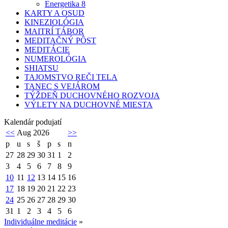
Energetika 8
KARTY A OSUD
KINEZIOLÓGIA
MAITRÍ TÁBOR
MEDITAČNÝ PÔST
MEDITÁCIE
NUMEROLÓGIA
SHIATSU
TAJOMSTVO REČI TELA
TANEC S VEJÁROM
TÝŽDEŇ DUCHOVNÉHO ROZVOJA
VÝLETY NA DUCHOVNÉ MIESTA
Kalendár podujatí
<<
Aug 2026
>>
p
u
s
š
p
s
n
27
28
29
30
31
1
2
3
4
5
6
7
8
9
10
11
12
13
14
15
16
17
18
19
20
21
22
23
24
25
26
27
28
29
30
31
1
2
3
4
5
6
Individuálne meditácie
»