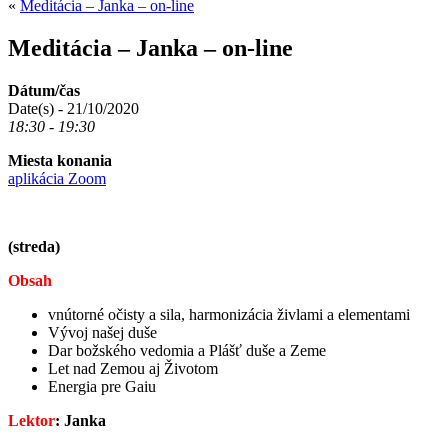
«
Meditácia – Janka – on-line
Meditácia – Janka – on-line
Dátum/čas
Date(s) - 21/10/2020
18:30 - 19:30
Miesta konania
aplikácia Zoom
(streda)
Obsah
vnútorné očisty a sila, harmonizácia živlami a elementami
Vývoj našej duše
Dar božského vedomia a Plášť duše a Zeme
Let nad Zemou aj Životom
Energia pre Gaiu
Lektor
: Janka