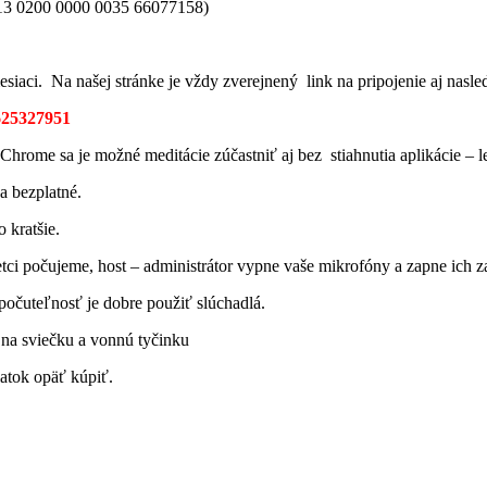
SK 13 0200 0000 0035 66077158)
esiaci. Na našej stránke je vždy zverejnený link na pripojenie aj nas
8625327951
rome sa je možné meditácie zúčastniť aj bez stiahnutia aplikácie – len
a bezplatné.
 kratšie.
tci počujeme, host – administrátor vypne vaše mikrofóny a zapne ich z
počuteľnosť je dobre použiť slúchadlá.
 na sviečku a vonnú tyčinku
atok opäť kúpiť.