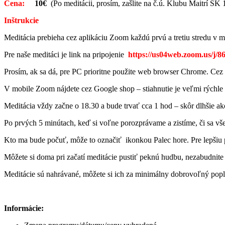
Cena:
10€
(Po meditácii, prosím, zašlite na č.ú. Klubu Maitrí 
Inštrukcie
Meditácia prebieha cez aplikáciu Zoom každú prvú a tretiu stredu v m
Pre naše meditáci je link na pripojenie
https://us04web.zoom.us/j/
Prosím, ak sa dá, pre PC prioritne použite web browser Chrome. Cez Ch
V mobile Zoom nájdete cez Google shop – stiahnutie je veľmi rýchle 
Meditácia vždy začne o 18.30 a bude trvať cca 1 hod – skôr dlhšie ako
Po prvých 5 minútach, keď si voľne porozprávame a zistíme, či sa vše
Kto ma bude počuť, môže to označiť ikonkou Palec hore. Pre lepšiu 
Môžete si doma pri začatí meditácie pustiť peknú hudbu, nezabudnite
Meditácie sú nahrávané, môžete si ich za minimálny dobrovoľný popl
Informácie: