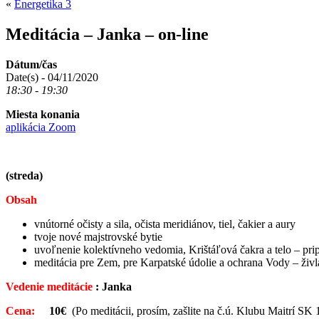
«
Energetika 3
Meditácia – Janka – on-line
Dátum/čas
Date(s) - 04/11/2020
18:30 - 19:30
Miesta konania
aplikácia Zoom
(streda)
Obsah
vnútorné očisty a sila, očista meridiánov, tiel, čakier a aury
tvoje nové majstrovské bytie
uvoľnenie kolektívneho vedomia, Krištáľová čakra a telo – prip
meditácia pre Zem, pre Karpatské údolie a ochrana Vody – živla 
Vedenie meditácie
: Janka
Cena:
10€
(Po meditácii, prosím, zašlite na č.ú. Klubu Maitrí 