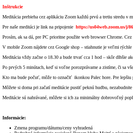
Inštrukcie
Meditácia prebieha cez aplikáciu Zoom každú prvú a tretiu stredu v m
Pre naše meditáci je link na pripojenie
https://us04web.zoom.us/j/
Prosím, ak sa dá, pre PC prioritne použite web browser Chrome. Cez Ch
V mobile Zoom nájdete cez Google shop – stiahnutie je veľmi rýchle 
Meditácia vždy začne o 18.30 a bude trvať cca 1 hod – skôr dlhšie ako
Po prvých 5 minútach, keď si voľne porozprávame a zistíme, či sa vše
Kto ma bude počuť, môže to označiť ikonkou Palec hore. Pre lepšiu 
Môžete si doma pri začatí meditácie pustiť peknú hudbu, nezabudnite
Meditácie sú nahrávané, môžete si ich za minimálny dobrovoľný popl
Informácie:
Zmena programu/dátumu/ceny vyhradená