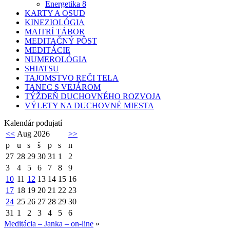
Energetika 8
KARTY A OSUD
KINEZIOLÓGIA
MAITRÍ TÁBOR
MEDITAČNÝ PÔST
MEDITÁCIE
NUMEROLÓGIA
SHIATSU
TAJOMSTVO REČI TELA
TANEC S VEJÁROM
TÝŽDEŇ DUCHOVNÉHO ROZVOJA
VÝLETY NA DUCHOVNÉ MIESTA
Kalendár podujatí
<<
Aug 2026
>>
p
u
s
š
p
s
n
27
28
29
30
31
1
2
3
4
5
6
7
8
9
10
11
12
13
14
15
16
17
18
19
20
21
22
23
24
25
26
27
28
29
30
31
1
2
3
4
5
6
Meditácia – Janka – on-line
»