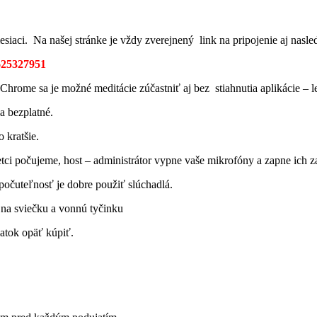
esiaci. Na našej stránke je vždy zverejnený link na pripojenie aj nas
8625327951
rome sa je možné meditácie zúčastniť aj bez stiahnutia aplikácie – len
a bezplatné.
 kratšie.
tci počujeme, host – administrátor vypne vaše mikrofóny a zapne ich z
počuteľnosť je dobre použiť slúchadlá.
 na sviečku a vonnú tyčinku
atok opäť kúpiť.