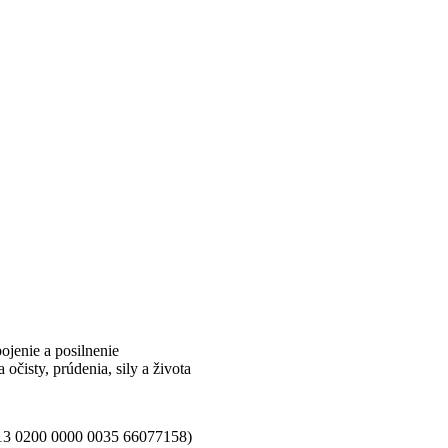
ojenie a posilnenie
očisty, prúdenia, sily a života
SK 13 0200 0000 0035 66077158)