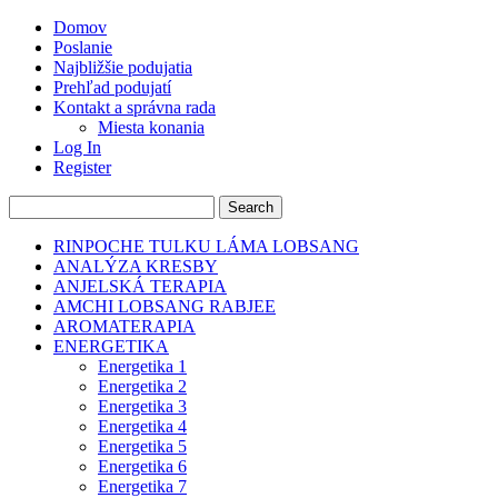
Domov
Poslanie
Najbližšie podujatia
Prehľad podujatí
Kontakt a správna rada
Miesta konania
Log In
Register
RINPOCHE TULKU LÁMA LOBSANG
ANALÝZA KRESBY
ANJELSKÁ TERAPIA
AMCHI LOBSANG RABJEE
AROMATERAPIA
ENERGETIKA
Energetika 1
Energetika 2
Energetika 3
Energetika 4
Energetika 5
Energetika 6
Energetika 7