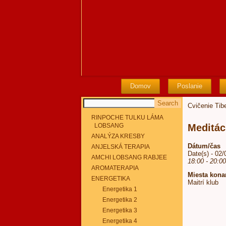
Domov
Poslanie
Cvičenie Tib
RINPOCHE TULKU LÁMA
LOBSANG
Meditác
ANALÝZA KRESBY
Dátum/čas
ANJELSKÁ TERAPIA
Date(s) - 02
AMCHI LOBSANG RABJEE
18:00 - 20:0
AROMATERAPIA
Miesta kona
ENERGETIKA
Maitrí klub
Energetika 1
Energetika 2
Energetika 3
Energetika 4