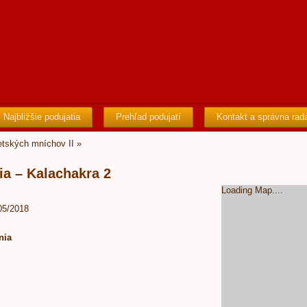
Najbližšie podujatia
Prehľad podujatí
Kontakt a správna rad
etských mníchov II
»
ia – Kalachakra 2
Loading Map....
/05/2018
0
nia