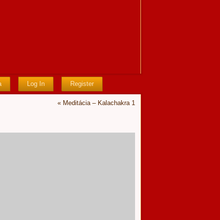
a
Log In
Register
«
Meditácia – Kalachakra 1