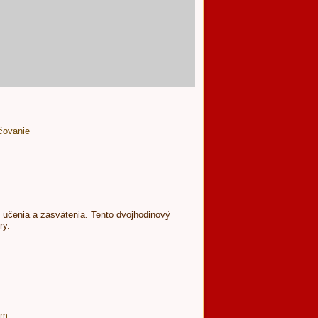
ačovanie
, učenia a zasvätenia. Tento dvojhodinový
ry.
ím