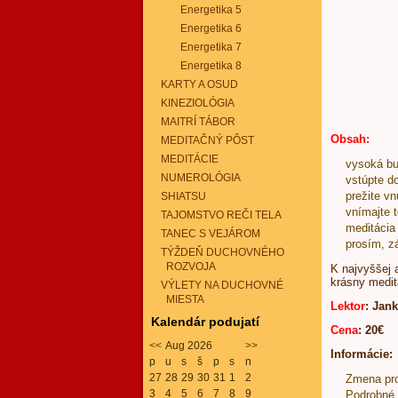
Energetika 5
Energetika 6
Energetika 7
Energetika 8
KARTY A OSUD
KINEZIOLÓGIA
MAITRÍ TÁBOR
Obsah:
MEDITAČNÝ PÔST
MEDITÁCIE
vysoká bu
NUMEROLÓGIA
vstúpte d
prežite v
SHIATSU
vnímajte 
TAJOMSTVO REČI TELA
meditácia
TANEC S VEJÁROM
prosím, z
TÝŽDEŇ DUCHOVNÉHO
ROZVOJA
K najvyššej 
krásny medit
VÝLETY NA DUCHOVNÉ
MIESTA
Lektor
: Jan
Kalendár podujatí
Cena
: 20€
<<
Aug 2026
>>
Informácie:
p
u
s
š
p
s
n
27
28
29
30
31
1
2
Zmena pr
3
4
5
6
7
8
9
Podrobné 