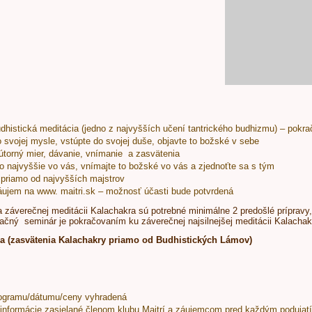
dhistická meditácia (jedno z najvyšších učení tantrického budhizmu) – pokr
o svojej mysle, vstúpte do svojej duše, objavte to božské v sebe
nútorný mier, dávanie, vnímanie a zasvätenia
to najvyššie vo vás, vnímajte to božské vo vás a zjednoťte sa s tým
 priamo od najvyšších majstrov
áujem na www. maitri.sk – možnosť účasti bude potvrdená
a záverečnej meditácii Kalachakra sú potrebné minimálne 2 predošlé prípravy
ačný seminár je pokračovaním ku záverečnej najsilnejšej meditácii Kalachak
ka (zasvätenia Kalachakry priamo od Budhistických Lámov)
ogramu/dátumu/ceny vyhradená
informácie zasielané členom klubu Maitrí a záujemcom pred každým podujat