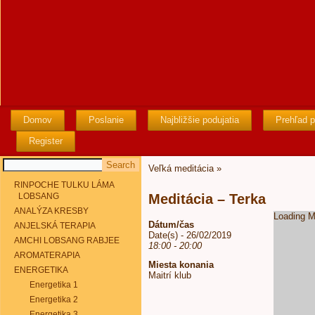
Domov
Poslanie
Najbližšie podujatia
Prehľad p
Register
Veľká meditácia
»
RINPOCHE TULKU LÁMA
LOBSANG
Meditácia – Terka
ANALÝZA KRESBY
Loading M
Dátum/čas
ANJELSKÁ TERAPIA
Date(s) - 26/02/2019
AMCHI LOBSANG RABJEE
18:00 - 20:00
AROMATERAPIA
Miesta konania
ENERGETIKA
Maitrí klub
Energetika 1
Energetika 2
Energetika 3