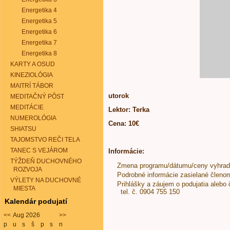
Energetika 4
Energetika 5
Energetika 6
Energetika 7
Energetika 8
KARTY A OSUD
KINEZIOLÓGIA
MAITRÍ TÁBOR
utorok
MEDITAČNÝ PÔST
MEDITÁCIE
Lektor: Terka
NUMEROLÓGIA
Cena: 10€
SHIATSU
TAJOMSTVO REČI TELA
TANEC S VEJÁROM
Informácie:
TÝŽDEŇ DUCHOVNÉHO
Zmena programu/dátumu/ceny vyhra
ROZVOJA
Podrobné informácie zasielané členo
VÝLETY NA DUCHOVNÉ
Prihlášky a záujem o podujatia alebo 
MIESTA
tel. č. 0904 755 150
Kalendár podujatí
<<
Aug 2026
>>
p
u
s
š
p
s
n