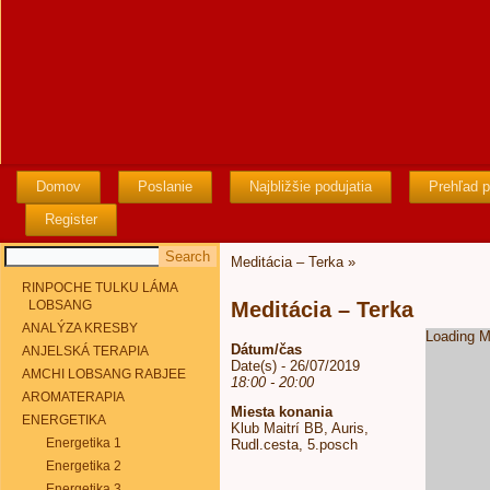
Domov
Poslanie
Najbližšie podujatia
Prehľad p
Register
Meditácia – Terka
»
RINPOCHE TULKU LÁMA
LOBSANG
Meditácia – Terka
ANALÝZA KRESBY
Loading M
Dátum/čas
ANJELSKÁ TERAPIA
Date(s) - 26/07/2019
AMCHI LOBSANG RABJEE
18:00 - 20:00
AROMATERAPIA
Miesta konania
ENERGETIKA
Klub Maitrí BB, Auris,
Energetika 1
Rudl.cesta, 5.posch
Energetika 2
Energetika 3