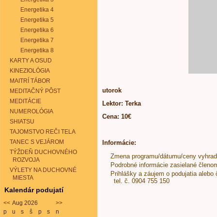
Energetika 4
Energetika 5
Energetika 6
Energetika 7
Energetika 8
KARTY A OSUD
KINEZIOLÓGIA
MAITRÍ TÁBOR
utorok
MEDITAČNÝ PÔST
MEDITÁCIE
Lektor: Terka
NUMEROLÓGIA
Cena: 10€
SHIATSU
TAJOMSTVO REČI TELA
TANEC S VEJÁROM
Informácie:
TÝŽDEŇ DUCHOVNÉHO
Zmena programu/dátumu/ceny vyhra
ROZVOJA
Podrobné informácie zasielané členo
VÝLETY NA DUCHOVNÉ
Prihlášky a záujem o podujatia alebo 
MIESTA
tel. č. 0904 755 150
Kalendár podujatí
<<
Aug 2026
>>
p
u
s
š
p
s
n