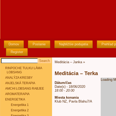
Domov
Poslanie
Najbližšie podujatia
Prehľad p
Register
Meditácia – Janka
»
RINPOCHE TULKU LÁMA
LOBSANG
Meditácia – Terka
ANALÝZA KRESBY
Loading M
Dátum/čas
ANJELSKÁ TERAPIA
Date(s) - 18/06/2020
AMCHI LOBSANG RABJEE
18:00 - 20:00
AROMATERAPIA
Miesta konania
ENERGETIKA
Klub NZ, Pavla Blahu7/A
Energetika 1
Energetika 2
Energetika 3