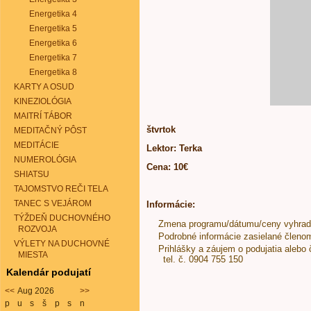
Energetika 4
Energetika 5
Energetika 6
Energetika 7
Energetika 8
KARTY A OSUD
KINEZIOLÓGIA
MAITRÍ TÁBOR
štvrtok
MEDITAČNÝ PÔST
MEDITÁCIE
Lektor: Terka
NUMEROLÓGIA
Cena: 10€
SHIATSU
TAJOMSTVO REČI TELA
TANEC S VEJÁROM
Informácie:
TÝŽDEŇ DUCHOVNÉHO
Zmena programu/dátumu/ceny vyhra
ROZVOJA
Podrobné informácie zasielané členo
VÝLETY NA DUCHOVNÉ
Prihlášky a záujem o podujatia alebo 
MIESTA
tel. č. 0904 755 150
Kalendár podujatí
<<
Aug 2026
>>
p
u
s
š
p
s
n