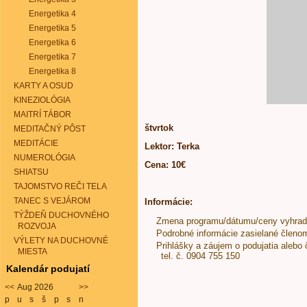
Energetika 4
Energetika 5
Energetika 6
Energetika 7
Energetika 8
KARTY A OSUD
KINEZIOLÓGIA
MAITRÍ TÁBOR
štvrtok
MEDITAČNÝ PÔST
MEDITÁCIE
Lektor: Terka
NUMEROLÓGIA
Cena: 10€
SHIATSU
TAJOMSTVO REČI TELA
TANEC S VEJÁROM
Informácie:
TÝŽDEŇ DUCHOVNÉHO
Zmena programu/dátumu/ceny vyhra
ROZVOJA
Podrobné informácie zasielané členo
VÝLETY NA DUCHOVNÉ
Prihlášky a záujem o podujatia alebo 
MIESTA
tel. č. 0904 755 150
Kalendár podujatí
<<
Aug 2026
>>
p
u
s
š
p
s
n