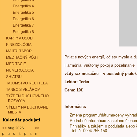
Energetika 4
Energetika 5
Energetika 6
Energetika 7
Energetika 8
KARTY A OSUD
KINEZIOLÓGIA
MAITRÍ TÁBOR
Prijatie nových energií, očisty mysle a d
MEDITAČNÝ PÔST
MEDITÁCIE
Harmónia, vnútorný pokoj a požehnanie
NUMEROLÓGIA
vždy raz mesačne – v posledný piato
SHIATSU
Lektor: Terka
TAJOMSTVO REČI TELA
TANEC S VEJÁROM
Cena: 10€
TÝŽDEŇ DUCHOVNÉHO
ROZVOJA
Informácie:
VÝLETY NA DUCHOVNÉ
MIESTA
Zmena programu/dátumu/ceny vyhra
Kalendár podujatí
Podrobné informácie zasielané členo
Prihlášky a záujem o podujatia alebo 
<<
Aug 2026
>>
tel. č. 0904 755 150
p
u
s
š
p
s
n