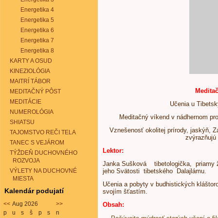
Energetika 4
Energetika 5
Energetika 6
Energetika 7
Energetika 8
KARTY A OSUD
KINEZIOLÓGIA
MAITRÍ TÁBOR
Meditač
MEDITAČNÝ PÔST
MEDITÁCIE
Učenia u Tibets
NUMEROLÓGIA
Meditačný víkend v nádhernom pr
SHIATSU
Vznešenosť okolitej prírody, jaskýň, Z
TAJOMSTVO REČI TELA
zvýrazňujú 
TANEC S VEJÁROM
Lektor:
TÝŽDEŇ DUCHOVNÉHO
ROZVOJA
Janka Sušková tibetologička, priamy 
VÝLETY NA DUCHOVNÉ
jeho Svätosti tibetského Dalajlámu.
MIESTA
Učenia a pobyty v budhistických kláštoroc
Kalendár podujatí
svojím šťastím.
<<
Aug 2026
>>
Obsah:
p
u
s
š
p
s
n