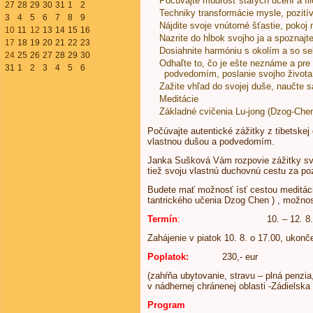
Počúvajte múdrosť starých učení a fil
27
28
29
30
31
1
2
Techniky transformácie mysle, pozití
3
4
5
6
7
8
9
Nájdite svoje vnútorné šťastie, pokoj 
10
11
12
13
14
15
16
Nazrite do hĺbok svojho ja a spoznajte
17
18
19
20
21
22
23
Dosiahnite harmóniu s okolím a so se
24
25
26
27
28
29
30
Odhaľte to, čo je ešte neznáme a pre
31
1
2
3
4
5
6
podvedomím, poslanie svojho života
Zažite vhľad do svojej duše, naučte s
Meditácie
Základné cvičenia Lu-jong (Dzog-Che
Počúvajte autentické zážitky z tibetskej
vlastnou dušou a podvedomím.
Janka Sušková Vám rozpovie zážitky svoj
tiež svoju vlastnú duchovnú cestu za po
Budete mať možnosť ísť cestou meditáci
tantrického učenia Dzog Chen ) , možnos
Termín
:
10. – 12. 8. 2
Zahájenie v piatok 10. 8. o 17.00, ukonč
Poplatok:
230,- eur
(zahŕňa ubytovanie, stravu – plná penzia
v nádhernej chránenej oblasti -Zádielska 
Program