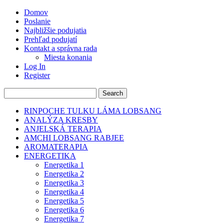
Domov
Poslanie
Najbližšie podujatia
Prehľad podujatí
Kontakt a správna rada
Miesta konania
Log In
Register
RINPOCHE TULKU LÁMA LOBSANG
ANALÝZA KRESBY
ANJELSKÁ TERAPIA
AMCHI LOBSANG RABJEE
AROMATERAPIA
ENERGETIKA
Energetika 1
Energetika 2
Energetika 3
Energetika 4
Energetika 5
Energetika 6
Energetika 7