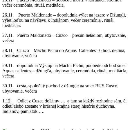
večer ceremónia, rituál, meditácia,
26.11. Puerto Maldonado – dopoludnia výlet na jazero v Džungli,
výlet loďou na návštevu k Indiánom, večer ceremónia , rituál,
meditácia,
27.11. Puerto Maldonado – Cuzco – presun lietadlom, ubytovanie,
večera
28.11. Cuzco – Machu Pichu do Aquas Calientes– 6 hod, dedina,
ubytovanie, večera
29.11. dopoludnia Výstup na Machu Pichu, poobede odchod smer
Aquas calientes – džungľa, ubytovanie, ceremónia, rituál, meditácia,
večera
30.11. cesta, spoločný pochod z džungle na smer BUS Cusco,
ubytovanie, večera
1.12. Odlet z Cuzca doLimy…. a tam sa každý rozhodne sám, či
odletí alebo zostane v krásnej krajine starej histórie duchovna,
Indiánov, pamiatok ….