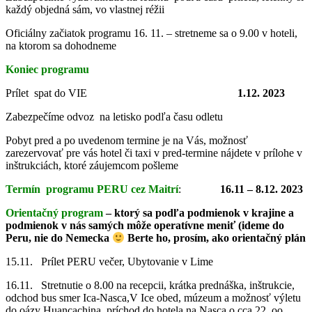
každý objedná sám, vo vlastnej réžii
Oficiálny začiatok programu 16. 11. – stretneme sa o 9.00 v hoteli,
na ktorom sa dohodneme
Koniec programu
Prílet spat do VIE
1.12. 2023
Zabezpečíme odvoz na letisko podľa času odletu
Pobyt pred a po uvedenom termine je na Vás, možnosť
zarezervovať pre vás hotel či taxi v pred-termine nájdete v prílohe v
inštrukciách, ktoré záujemcom pošleme
Termín programu PERU cez Maitrí
:
16.11 – 8.12. 2023
Orientačný program
– ktorý sa podľa podmienok v krajine a
podmienok v nás samých môže operatívne meniť (ideme do
Peru, nie do Nemecka
Berte ho, prosím, ako orientačný plán
15.11. Prílet PERU večer, Ubytovanie v Lime
16.11. Stretnutie o 8.00 na recepcii, krátka prednáška, inštrukcie,
odchod bus smer Ica-Nasca,V Ice obed, múzeum a možnosť výletu
do oázy Huancachina, príchod do hotela na Nasca o cca 22. oo