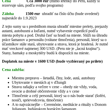
Cena
Cca 3000 eur
(mimo letenky do Peru, každý si
rezervuje sám, podľa svojho programu)
Záloha
1500 eur
uhradiť na číslo účtu (bude uvedené)
najneskôr do 1.9.2023
Z tejto sumy sa s predstihom musia uhradiť miestne prelety, prejazdy
autami, autobusmi a loďami, nutné vybavenie expedícií podľa
miesta pobytu a pod. Druhá časť sa hradí na mieste. Slúži na úhradu
práce šamanov a personálu (vrátane tlmočenia), personál, ktorý sa o
účastníkov stále stará, ubytovanie a strava, ktorá je hradená. Je nutné
mať vreckové najmenej 300 USD. (Peru nie je „lacná krajina“).
Stany, hamaky a moskytiéry budú k dispozícii na mieste.
Doplatok na mieste v 1600 USD (bude vyzbieraný po prílete)
Cena zahřňa
:
Miestnu prepravu – lietadlá, člny, lode, autá, autobusy
Ubytovanie v mestách aj v ďžungli
Stravu raňajky a večere v cene – obedy nie vždy, voda,
ovocie a drobné občerstvenie vždy a v cene
Tlmočenie a celý personál, ktorý sa o nás bude starať (šoféri,
nosiči, sprievodcovia, tlmočenie)
A to najvzácnejšie – Ceremónie, meditácie a rituály s Donom
Julianom, Indiánskym horským šamanom