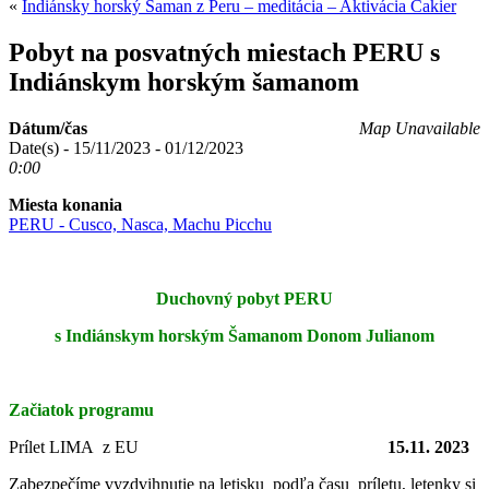
«
Indiánsky horský Šaman z Peru – meditácia – Aktivácia Čakier
Pobyt na posvatných miestach PERU s
Indiánskym horským šamanom
Dátum/čas
Map Unavailable
Date(s) - 15/11/2023 - 01/12/2023
0:00
Miesta konania
PERU - Cusco, Nasca, Machu Picchu
Duchovný pobyt PERU
s Indiánskym horským Šamanom Donom Julianom
Začiatok programu
Prílet LIMA z EU
15.11. 2023
Zabezpečíme vyzdvihnutie na letisku podľa času príletu, letenky si