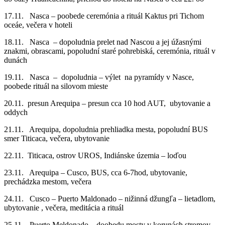
17.11. Nasca – poobede ceremónia a rituál Kaktus pri Tichom
oceáe, večera v hoteli
18.11. Nasca – dopoludnia prelet nad Nascou a jej úžasnými
znakmi, obrascami, popoludní staré pohrebiská, ceremónia, rituál v
dunách
19.11. Nasca – dopoludnia – výlet na pyramídy v Nasce,
poobede rituál na silovom mieste
20.11. presun Arequipa – presun cca 10 hod AUT, ubytovanie a
oddych
21.11. Arequipa, dopoludnia prehliadka mesta, popoludní BUS
smer Titicaca, večera, ubytovanie
22.11. Titicaca, ostrov UROS, Indiánske územia – loďou
23.11. Arequipa – Cusco, BUS, cca 6-7hod, ubytovanie,
prechádzka mestom, večera
24.11. Cusco – Puerto Maldonado – nižinná džungľa – lietadlom,
ubytovanie , večera, meditácia a rituál
25.11. Puerto Meldonado – doobedu mosty v korunách stromov,