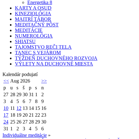
Energetika 8
KARTY A OSUD
KINEZIOLÓGIA
MAITRÍ TÁBOR
MEDITAČNÝ PÔST
MEDITÁCIE
NUMEROLÓGIA
SHIATSU
TAJOMSTVO REČI TELA
TANEC S VEJÁROM
TÝŽDEŇ DUCHOVNÉHO ROZVOJA
VÝLETY NA DUCHOVNÉ MIESTA
Kalendár podujatí
<<
Aug 2026
>>
p
u
s
š
p
s
n
27
28
29
30
31
1
2
3
4
5
6
7
8
9
10
11
12
13
14
15
16
17
18
19
20
21
22
23
24
25
26
27
28
29
30
31
1
2
3
4
5
6
Individuálne meditácie
»