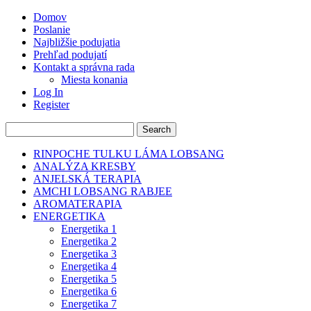
Domov
Poslanie
Najbližšie podujatia
Prehľad podujatí
Kontakt a správna rada
Miesta konania
Log In
Register
RINPOCHE TULKU LÁMA LOBSANG
ANALÝZA KRESBY
ANJELSKÁ TERAPIA
AMCHI LOBSANG RABJEE
AROMATERAPIA
ENERGETIKA
Energetika 1
Energetika 2
Energetika 3
Energetika 4
Energetika 5
Energetika 6
Energetika 7