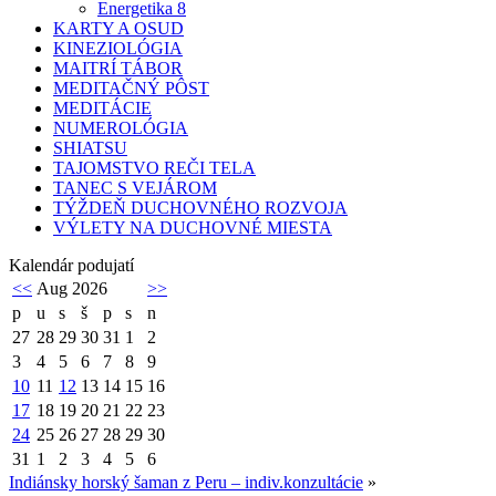
Energetika 8
KARTY A OSUD
KINEZIOLÓGIA
MAITRÍ TÁBOR
MEDITAČNÝ PÔST
MEDITÁCIE
NUMEROLÓGIA
SHIATSU
TAJOMSTVO REČI TELA
TANEC S VEJÁROM
TÝŽDEŇ DUCHOVNÉHO ROZVOJA
VÝLETY NA DUCHOVNÉ MIESTA
Kalendár podujatí
<<
Aug 2026
>>
p
u
s
š
p
s
n
27
28
29
30
31
1
2
3
4
5
6
7
8
9
10
11
12
13
14
15
16
17
18
19
20
21
22
23
24
25
26
27
28
29
30
31
1
2
3
4
5
6
Indiánsky horský šaman z Peru – indiv.konzultácie
»