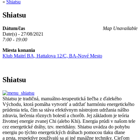
«
Shiatsu
Shiatsu
Dátum/čas
Map Unavailable
Date(s) - 27/08/2021
7:00 - 19:00
Miesta konania
Klub Maitrí BA, Hattalova 12/C, BA-Nové Mesto
Shiatsu
Shiatsu je tradičná, manuálno-terapeutická liečba z ďalekého
Východu, ktorá pomáha vytvoriť a udržať harmóniu energetického
prúdenia tela, čím sa stáva efektívnym nástrojom udržania nášho
zdravia, liečenia rôznych bolestí a chorôb. Jej základom je teória
životnej energie zvanej Chi (alebo Khi). Energia prúdi v našom tele
cez energetické dráhy, tzv. meridiány. Shiatsu uvádza do pohybu
energiu po týchto energetických dráhach pomocou tlaku dlane
a prsta, respektíve používajú sa aj iné masážne techniky. Cieľom