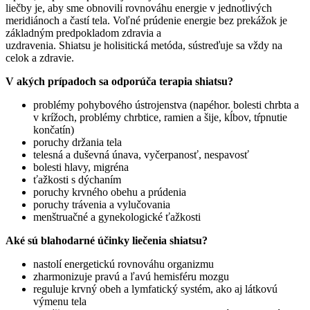
liečby je, aby sme obnovili rovnováhu energie v jednotlivých
meridiánoch a častí tela. Voľné prúdenie energie bez prekážok je
základným predpokladom zdravia a
uzdravenia. Shiatsu je holisitická metóda, sústreďuje sa vždy na
celok a zdravie.
V akých prípadoch sa odporúča terapia shiatsu?
problémy pohybového ústrojenstva (napéhor. bolesti chrbta a
v krížoch, problémy chrbtice, ramien a šije, kĺbov, tŕpnutie
končatín)
poruchy držania tela
telesná a duševná únava, vyčerpanosť, nespavosť
bolesti hlavy, migréna
ťažkosti s dýchaním
poruchy krvného obehu a prúdenia
poruchy trávenia a vylučovania
menštruačné a gynekologické ťažkosti
Aké sú blahodarné účinky liečenia shiatsu?
nastolí energetickú rovnováhu organizmu
zharmonizuje pravú a ľavú hemisféru mozgu
reguluje krvný obeh a lymfatický systém, ako aj látkovú
výmenu tela