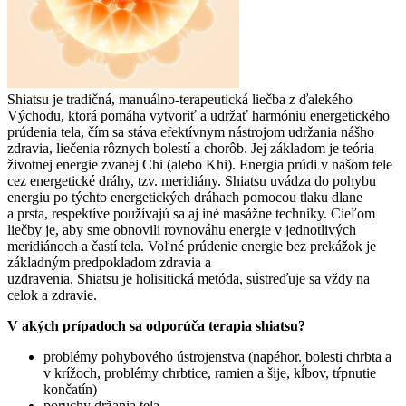
Shiatsu je tradičná, manuálno-terapeutická liečba z ďalekého
Východu, ktorá pomáha vytvoriť a udržať harmóniu energetického
prúdenia tela, čím sa stáva efektívnym nástrojom udržania nášho
zdravia, liečenia rôznych bolestí a chorôb. Jej základom je teória
životnej energie zvanej Chi (alebo Khi). Energia prúdi v našom tele
cez energetické dráhy, tzv. meridiány. Shiatsu uvádza do pohybu
energiu po týchto energetických dráhach pomocou tlaku dlane
a prsta, respektíve používajú sa aj iné masážne techniky. Cieľom
liečby je, aby sme obnovili rovnováhu energie v jednotlivých
meridiánoch a častí tela. Voľné prúdenie energie bez prekážok je
základným predpokladom zdravia a
uzdravenia. Shiatsu je holisitická metóda, sústreďuje sa vždy na
celok a zdravie.
V akých prípadoch sa odporúča terapia shiatsu?
problémy pohybového ústrojenstva (napéhor. bolesti chrbta a
v krížoch, problémy chrbtice, ramien a šije, kĺbov, tŕpnutie
končatín)
poruchy držania tela