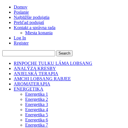
Domov
Poslanie
Najbližšie podujatia
Prehľad podujatí
Kontakt a správna rada
Miesta konania
Log In
Register
RINPOCHE TULKU LÁMA LOBSANG
ANALÝZA KRESBY
ANJELSKÁ TERAPIA
AMCHI LOBSANG RABJEE
AROMATERAPIA
ENERGETIKA
Energetika 1
Energetika 2
Energetika 3
Energetika 4
Energetika 5
Energetika 6
Energetika 7