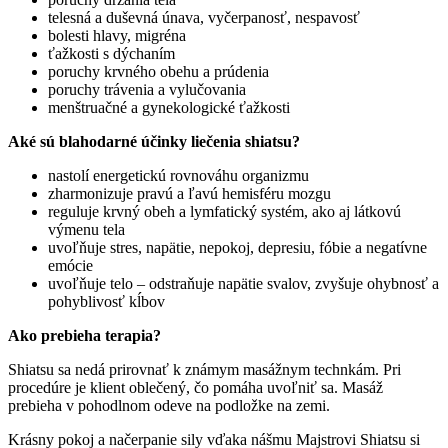
telesná a duševná únava, vyčerpanosť, nespavosť
bolesti hlavy, migréna
ťažkosti s dýchaním
poruchy krvného obehu a prúdenia
poruchy trávenia a vylučovania
menštruačné a gynekologické ťažkosti
Aké sú blahodarné účinky liečenia shiatsu?
nastolí energetickú rovnováhu organizmu
zharmonizuje pravú a ľavú hemisféru mozgu
reguluje krvný obeh a lymfatický systém, ako aj látkovú
výmenu tela
uvoľňuje stres, napätie, nepokoj, depresiu, fóbie a negatívne
emócie
uvoľňuje telo – odstraňuje napätie svalov, zvyšuje ohybnosť a
pohyblivosť kĺbov
Ako prebieha terapia?
Shiatsu sa nedá prirovnať k známym masážnym technkám. Pri
procedúre je klient oblečený, čo pomáha uvoľniť sa. Masáž
prebieha v pohodlnom odeve na podložke na zemi.
Krásny pokoj a načerpanie sily vďaka nášmu Majstrovi Shiatsu si