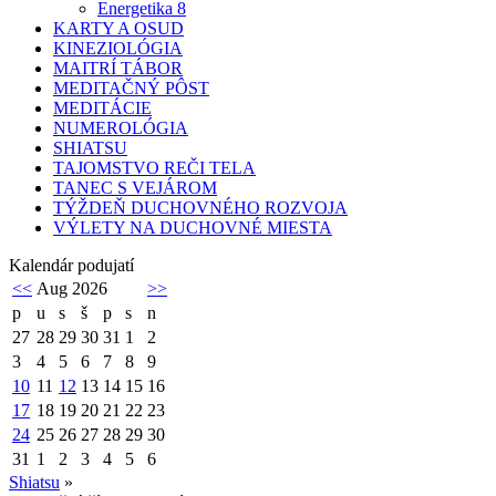
Energetika 8
KARTY A OSUD
KINEZIOLÓGIA
MAITRÍ TÁBOR
MEDITAČNÝ PÔST
MEDITÁCIE
NUMEROLÓGIA
SHIATSU
TAJOMSTVO REČI TELA
TANEC S VEJÁROM
TÝŽDEŇ DUCHOVNÉHO ROZVOJA
VÝLETY NA DUCHOVNÉ MIESTA
Kalendár podujatí
<<
Aug 2026
>>
p
u
s
š
p
s
n
27
28
29
30
31
1
2
3
4
5
6
7
8
9
10
11
12
13
14
15
16
17
18
19
20
21
22
23
24
25
26
27
28
29
30
31
1
2
3
4
5
6
Shiatsu
»