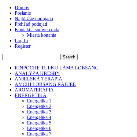
Domov
Poslanie
Najbližšie podujatia
Prehľad podujatí
Kontakt a správna rada
Miesta konania
Log In
Register
RINPOCHE TULKU LÁMA LOBSANG
ANALÝZA KRESBY
ANJELSKÁ TERAPIA
AMCHI LOBSANG RABJEE
AROMATERAPIA
ENERGETIKA
Energetika 1
Energetika 2
Energetika 3
Energetika 4
Energetika 5
Energetika 6
Energetika 7