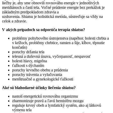
liečby je, aby sme obnovili rovnováhu energie v jednotlivých
meridiánoch a častí tela. Voľné prúdenie energie bez prekážok je
základným predpokladom zdravia a
uzdravenia. Shiatsu je holisitická metóda, sústreďuje sa vždy na
celok a zdravie.
V akých prípadoch sa odporúča terapia shiatsu?
problémy pohybového ústrojenstva (napéhor. bolesti chrbta a
v krížoch, problémy chrbtice, ramien a šije, kĺbov, tŕpnutie
končatín)
poruchy držania tela
telesná a duševná únava, vyčerpanosť, nespavosť
bolesti hlavy, migréna
ťažkosti s dýchaním
poruchy krvného obehu a prúdenia
poruchy trávenia a vylučovania
menštruačné a gynekologické ťažkosti
Aké sú blahodarné účinky liečenia shiatsu?
nastolí energetickú rovnováhu organizmu
zharmonizuje pravú a ľavú hemisféru mozgu
reguluje krvný obeh a lymfatický systém, ako aj látkovú
výmenu tela