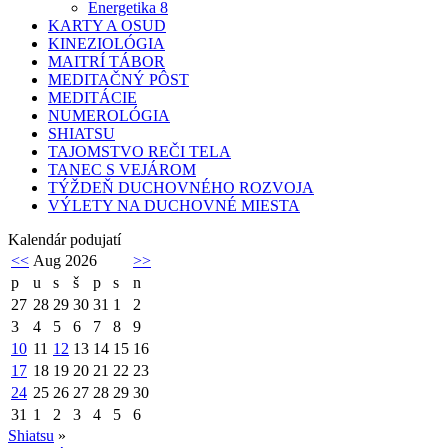
Energetika 8
KARTY A OSUD
KINEZIOLÓGIA
MAITRÍ TÁBOR
MEDITAČNÝ PÔST
MEDITÁCIE
NUMEROLÓGIA
SHIATSU
TAJOMSTVO REČI TELA
TANEC S VEJÁROM
TÝŽDEŇ DUCHOVNÉHO ROZVOJA
VÝLETY NA DUCHOVNÉ MIESTA
Kalendár podujatí
<<
Aug 2026
>>
p
u
s
š
p
s
n
27
28
29
30
31
1
2
3
4
5
6
7
8
9
10
11
12
13
14
15
16
17
18
19
20
21
22
23
24
25
26
27
28
29
30
31
1
2
3
4
5
6
Shiatsu
»