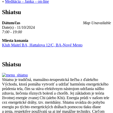
«
Meditácia – Janka – on-line
Shiatsu
Dátum/čas
Map Unavailable
Date(s) - 11/10/2024
7:00 - 19:00
Miesta konania
Klub Maitrí BA, Hattalova 12/C, BA-Nové Mesto
Shiatsu
Shiatsu je tradičná, manuálno-terapeutická liečba z ďalekého
Východu, ktorá pomáha vytvoriť a udržať harmóniu energetického
prúdenia tela, čím sa stáva efektívnym nástrojom udržania nášho
zdravia, liečenia rôznych bolestí a chorôb. Jej základom je teória
životnej energie zvanej Chi (alebo Khi). Energia prúdi v našom tele
cez energetické dráhy, tzv. meridiány. Shiatsu uvádza do pohybu
energiu po týchto energetických dráhach pomocou tlaku dlane
a prsta, respektíve používajú sa aj iné masážne techniky. Cieľom