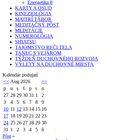
Energetika 8
KARTY A OSUD
KINEZIOLÓGIA
MAITRÍ TÁBOR
MEDITAČNÝ PÔST
MEDITÁCIE
NUMEROLÓGIA
SHIATSU
TAJOMSTVO REČI TELA
TANEC S VEJÁROM
TÝŽDEŇ DUCHOVNÉHO ROZVOJA
VÝLETY NA DUCHOVNÉ MIESTA
Kalendár podujatí
<<
Aug 2026
>>
p
u
s
š
p
s
n
27
28
29
30
31
1
2
3
4
5
6
7
8
9
10
11
12
13
14
15
16
17
18
19
20
21
22
23
24
25
26
27
28
29
30
31
1
2
3
4
5
6
Pôst
»