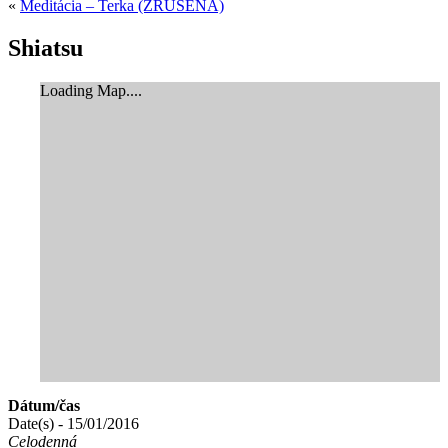
«
Meditácia – Terka (ZRUŠENÁ)
Shiatsu
Loading Map....
Dátum/čas
Date(s) - 15/01/2016
Celodenná