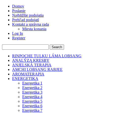
Domov
Poslanie
Najbližšie podujatia
Prehľad podujatí
Kontakt a správna rada
Miesta konania
Log In
Register
RINPOCHE TULKU LÁMA LOBSANG
ANALÝZA KRESBY
ANJELSKÁ TERAPIA
AMCHI LOBSANG RABJEE
AROMATERAPIA
ENERGETIKA
Energetika 1
Energetika 2
Energetika 3
Energetika 4
Energetika 5
Energetika 6
Energetika 7