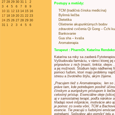
27
28
29
30
31
1
2
Postupy a metódy:
3
4
5
6
7
8
9
TCM (tradičná čínska medicína)
10
11
12
13
14
15
16
Bylinná liečba
17
18
19
20
21
22
23
Dietetika
24
25
26
27
28
29
30
Ošetrenie akupunktúrnych bodov
31
1
2
3
4
5
6
zdravotné cvičenia Qi Gong – Čchi k
Bankovanie
Gua sha – kvaša
Aromaterapia
Terapeut : PharmDr. Katarína Rendeko
Katarína sa roky sa zaoberá Fytoterapiou 
Vyštudovala farmáciu, v rámci ktorej jej
prípravkov z nich (mastí, tinktúr, olejov
a jej možnosti. Štúdium tejto nádhernej f
pomoci ľuďom, ktorí majú problémy najrô
stresu a životného štýlu, akým žijeme.
„Pracujem tiež s Aromaterapiou, len so 
práve tam, kde potrebujem posilniť úči
čínskym a európskym prístupom k liečbe.
celostný prístup. Esenciálne oleje (sili
aj v samostatnej terapii, podľa nárokov
hľadajú nové inšpirácie, motivácie ako 
je pomoc zo sveta vôní, TCM a Bachovej
esencie. Tie pracujú s ľudskými emóciam
potrebami. Spôsobov ako pomôcť telu a d