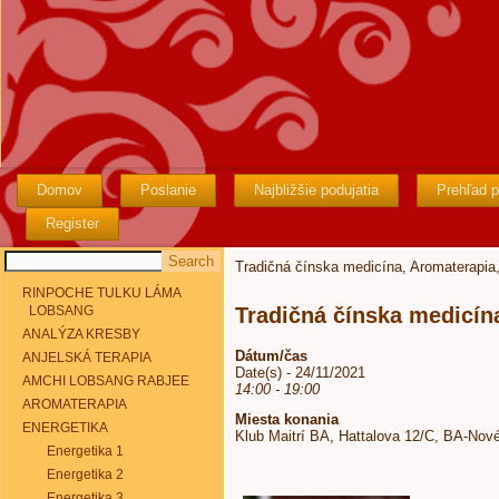
Domov
Poslanie
Najbližšie podujatia
Prehľad p
Register
Tradičná čínska medicína, Aromaterapi
RINPOCHE TULKU LÁMA
LOBSANG
Tradičná čínska medicín
ANALÝZA KRESBY
Dátum/čas
ANJELSKÁ TERAPIA
Date(s) - 24/11/2021
AMCHI LOBSANG RABJEE
14:00 - 19:00
AROMATERAPIA
Miesta konania
ENERGETIKA
Klub Maitrí BA, Hattalova 12/C, BA-Nov
Energetika 1
Energetika 2
Energetika 3