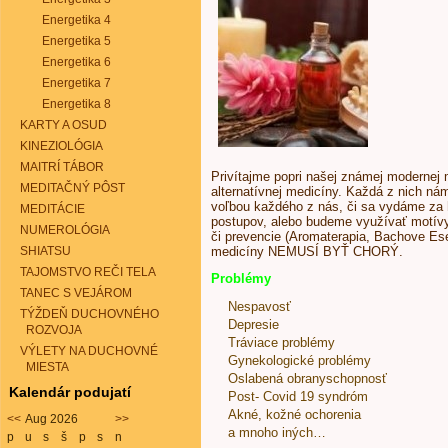
Energetika 4
Energetika 5
Energetika 6
Energetika 7
Energetika 8
KARTY A OSUD
KINEZIOLÓGIA
MAITRÍ TÁBOR
Privítajme popri našej známej modernej m
MEDITAČNÝ PÔST
alternatívnej medicíny. Každá z nich ná
voľbou každého z nás, či sa vydáme za
MEDITÁCIE
postupov, alebo budeme využívať motívy 
NUMEROLÓGIA
či prevencie (Aromaterapia, Bachove Ese
SHIATSU
medicíny NEMUSÍ BYŤ CHORÝ.
TAJOMSTVO REČI TELA
Problémy
TANEC S VEJÁROM
Nespavosť
TÝŽDEŇ DUCHOVNÉHO
Depresie
ROZVOJA
Tráviace problémy
VÝLETY NA DUCHOVNÉ
Gynekologické problémy
MIESTA
Oslabená obranyschopnosť
Kalendár podujatí
Post- Covid 19 syndróm
Akné, kožné ochorenia
<<
Aug 2026
>>
a mnoho iných…
p
u
s
š
p
s
n