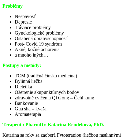
Problémy
Nespavosť
Depresie
Tráviace problémy
Gynekologické problémy
Oslabená obranyschopnosť
Post- Covid 19 syndróm
Akné, kožné ochorenia
a mnoho iných…
Postupy a metódy:
TCM (tradičná čínska medicína)
Bylinná liečba
Dietetika
Ošetrenie akupunktúrnych bodov
zdravotné cvičenia Qi Gong – Čchi kung
Bankovanie
Gua sha – kvaša
Aromaterapia
Terapeut : PharmDr. Katarína Rendeková, PhD.
Katarína sa roky sa zaoberá Fytoterapiou (liečbou rastlinnými