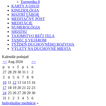
Energetika 8
KARTY A OSUD
KINEZIOLÓGIA
MAITRÍ TÁBOR
MEDITAČNÝ PÔST
MEDITÁCIE
NUMEROLÓGIA
SHIATSU
TAJOMSTVO REČI TELA
TANEC S VEJÁROM
TÝŽDEŇ DUCHOVNÉHO ROZVOJA
VÝLETY NA DUCHOVNÉ MIESTA
Kalendár podujatí
<<
Aug 2026
>>
p
u
s
š
p
s
n
27
28
29
30
31
1
2
3
4
5
6
7
8
9
10
11
12
13
14
15
16
17
18
19
20
21
22
23
24
25
26
27
28
29
30
31
1
2
3
4
5
6
Individuálne meditácie
»