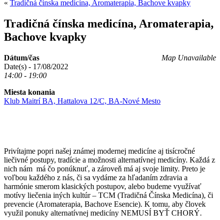
«
Tradičná čínska medicína, Aromaterapia, Bachove kvapky
Tradičná čínska medicína, Aromaterapia,
Bachove kvapky
Dátum/čas
Map Unavailable
Date(s) - 17/08/2022
14:00 - 19:00
Miesta konania
Klub Maitrí BA, Hattalova 12/C, BA-Nové Mesto
Privítajme popri našej známej modernej medicíne aj tisícročné
liečivné postupy, tradície a možnosti alternatívnej medicíny. Každá z
nich nám má čo ponúknuť, a zároveň má aj svoje limity. Preto je
voľbou každého z nás, či sa vydáme za hľadaním zdravia a
harmónie smerom klasických postupov, alebo budeme využívať
motívy liečenia iných kultúr – TCM (Tradičná Čínska Medicína), či
prevencie (Aromaterapia, Bachove Esencie). K tomu, aby človek
využil ponuky alternatívnej medicíny NEMUSÍ BYŤ CHORÝ.