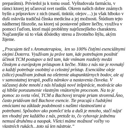
preparátmi). Priviedol ju k tomu osud. Vyštudovala farmáciu, v
rámci ktorej jej učaroval svet rastlín. Okrem našich dobre známych
bylín a prípravkov z nich (mastí, tinktúr, olejov…) ju však hlboko v
duši oslovila tradičná čínska medicína a jej možnosti. Štúdium tejto
nádhernej filozofie, na ktorej sú postavené piliere liečby, využíva v
pomoci ľuďom, ktorí majú problémy najrôznejšieho charakteru.
Najčastejšie sú to však dôsledky stresu a životného štýlu, akým
žijeme.
„Pracujem tiež s Aromaterapiou, len so 100% čistými esenciálnymi
olejmi Doterra. Využívam ju práve tam, kde potrebujem posilniť
účinok TCM postupov a tiež tam, kde vnímam rozdiely medzi
čínskym a európskym prístupom k liečbe. Nikto z nás nie je rovnaký
a každý potrebuje osobitný a celostný prístup. Esenciálne oleje
(silice) používam jednak na ošetrenie akupunktúrnych bodov, ale aj
v samostatnej terapii, podľa nárokov a nastavenia človeka. V
súčasnej dobe mnohí z nás hľadajú nové inšpirácie, motivácie ako
aj hlbšie porozumenie vlastným vnútorným procesom. Na to je
pomoc zo sveta vôní, TCM a Bachovej terapie priam stvorená.Áno,
často pridávam tiež Bachove esencie. Tie pracujú s ľudskými
emóciami na základe podobnosti s našimi vlastnosťami a
potrebami. Spôsobov ako pomôcť telu a duši je mnoho, stačí nájsť
ten vhodný pre každého z nás, pretože to, čo vyhovuje jednému
nemusí druhému a naopak. Všetci máme možnosť voľby vo
vlastných rukách…toto sú len nástroje.“