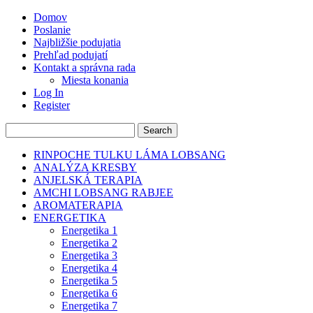
Domov
Poslanie
Najbližšie podujatia
Prehľad podujatí
Kontakt a správna rada
Miesta konania
Log In
Register
RINPOCHE TULKU LÁMA LOBSANG
ANALÝZA KRESBY
ANJELSKÁ TERAPIA
AMCHI LOBSANG RABJEE
AROMATERAPIA
ENERGETIKA
Energetika 1
Energetika 2
Energetika 3
Energetika 4
Energetika 5
Energetika 6
Energetika 7