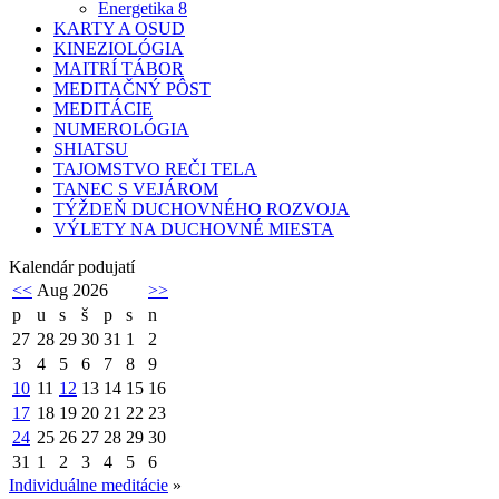
Energetika 8
KARTY A OSUD
KINEZIOLÓGIA
MAITRÍ TÁBOR
MEDITAČNÝ PÔST
MEDITÁCIE
NUMEROLÓGIA
SHIATSU
TAJOMSTVO REČI TELA
TANEC S VEJÁROM
TÝŽDEŇ DUCHOVNÉHO ROZVOJA
VÝLETY NA DUCHOVNÉ MIESTA
Kalendár podujatí
<<
Aug 2026
>>
p
u
s
š
p
s
n
27
28
29
30
31
1
2
3
4
5
6
7
8
9
10
11
12
13
14
15
16
17
18
19
20
21
22
23
24
25
26
27
28
29
30
31
1
2
3
4
5
6
Individuálne meditácie
»