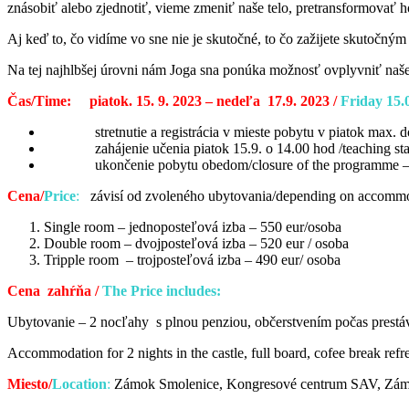
znásobiť alebo zjednotiť, vieme zmeniť naše telo, pretransformovať 
Aj keď to, čo vidíme vo sne nie je skutočné, to čo zažijete skutočným 
Na tej najhlbšej úrovni nám Joga sna ponúka možnosť ovplyvniť naše s
Čas/Time: piatok. 15. 9. 2023 – nedeľa 17.9. 2023 /
Friday 15.
stretnutie a registrácia v mieste pobytu v piatok max. do 1
zahájenie učenia piatok 15.9. o 14.00 hod /teaching starts
ukončenie pobytu obedom/closure of the programme – v 
Cena/
Price
:
závisí od zvoleného ubytovania/depending on accommod
Single room – jednoposteľová izba – 550 eur/osoba
Double room – dvojposteľová izba – 520 eur / osoba
Tripple room – trojposteľová izba – 490 eur/ osoba
Cena zahŕňa /
The Price includes:
Ubytovanie – 2 nocľahy s plnou penziou, občerstvením počas prestávo
Accommodation for 2 nights in the castle, full board, cofee break refre
Miesto/
Location
:
Zámok Smolenice, Kongresové centrum SAV, Zámo