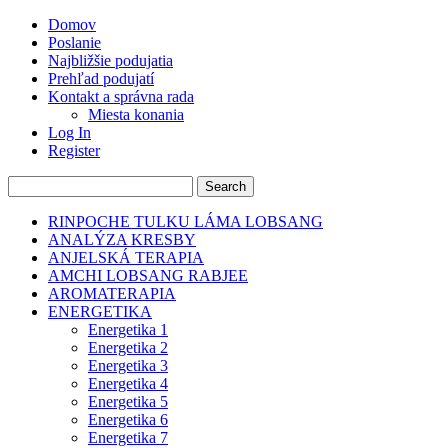
Domov
Poslanie
Najbližšie podujatia
Prehľad podujatí
Kontakt a správna rada
Miesta konania
Log In
Register
RINPOCHE TULKU LÁMA LOBSANG
ANALÝZA KRESBY
ANJELSKÁ TERAPIA
AMCHI LOBSANG RABJEE
AROMATERAPIA
ENERGETIKA
Energetika 1
Energetika 2
Energetika 3
Energetika 4
Energetika 5
Energetika 6
Energetika 7