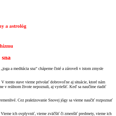
íny a astrológ
dhizmu
 sna
 „joga a meditácia sna“ chápeme čisté a zároveň v istom zmysle
V tomto stave vieme privolať dobrovoľne aj situácie, ktoré nám
me v reálnom živote nepoznali, aj vyriešiť. Keď sa naučíme riadiť
, premenlivé. Cez praktizovanie Snovej jógy sa vieme naučiť rozpoznať
 Vieme ich ovplyvniť, vieme zväčšiť či zmenšiť predmety, vieme ich