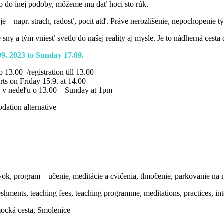
ho do inej podoby, môžeme mu dať hoci sto rúk.
je – napr. strach, radosť, pocit atď. Práve nerozlíšenie, nepochopenie t
ny a tým vniesť svetlo do našej reality aj mysle. Je to nádherná cest
09. 2023 to Sunday 17.09.
3.00 /registration till 13.00
 on Friday 15.9. at 14.00
nedeľu o 13.00 – Sunday at 1pm
ation alternative
k, program – učenie, meditácie a cvičenia, tlmočenie, parkovanie na n
shments, teaching fees, teaching programme, meditations, practices, inte
cká cesta, Smolenice