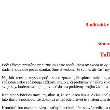
Budhistický m
3dňov
Tul
Počas života prespíme približne 240 tisíc hodín. Bola by škoda nevy
riadené snívanie počas spánku. Sme si vedomí, že spíme, ale časť mys
Najskôr musíme mysľou počas sna rozpoznať, že spíme a snívame, aby
spôsobili alebo spôsobujú ťažkosti, smútky, či problémy v našom živo
svoje sny, budeme schopní privolať do sna problémy svojho života a 
Keď sme v bdelom stave, myslíme si, že sen je len ilúzia. Avšak keď s
túto ilúziu a pochopiť, že dokonca aj náš bdelý život je v istom zmysle 
Kombináciou mantier a vizualizačných techník nám snová meditácia u