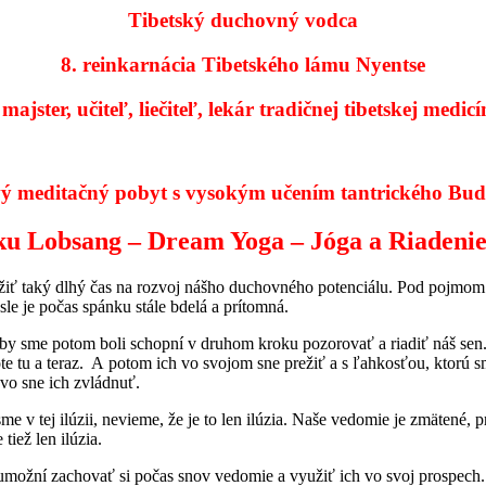
Tibetský duchovný vodca
8. reinkarnácia Tibetského lámu Nyentse
ajster, učiteľ, liečiteľ, lekár tradičnej tibetskej medic
ý meditačný pobyt s vysokým učením tantrického Bu
ku Lobsang – Dream Yoga – Jóga a Riadenie
užiť taký dlhý čas na rozvoj nášho duchovného potenciálu. Pod pojmom
le je počas spánku stále bdelá a prítomná.
 sme potom boli schopní v druhom kroku pozorovať a riadiť náš sen. 
te tu a teraz. A potom ich vo svojom sne prežiť a s ľahkosťou, ktorú s
vo sne ich zvládnuť.
me v tej ilúzii, nevieme, že je to len ilúzia. Naše vedomie je zmätené
tiež len ilúzia.
možní zachovať si počas snov vedomie a využiť ich vo svoj prospech.