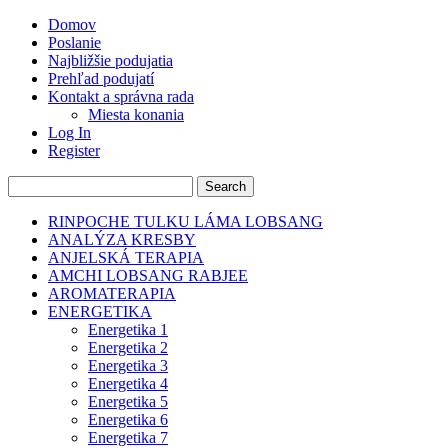
Domov
Poslanie
Najbližšie podujatia
Prehľad podujatí
Kontakt a správna rada
Miesta konania
Log In
Register
RINPOCHE TULKU LÁMA LOBSANG
ANALÝZA KRESBY
ANJELSKÁ TERAPIA
AMCHI LOBSANG RABJEE
AROMATERAPIA
ENERGETIKA
Energetika 1
Energetika 2
Energetika 3
Energetika 4
Energetika 5
Energetika 6
Energetika 7