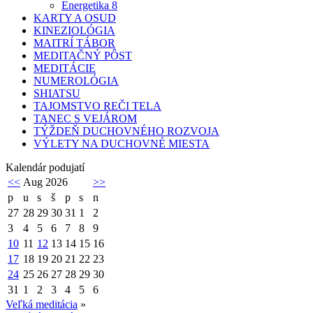
Energetika 8
KARTY A OSUD
KINEZIOLÓGIA
MAITRÍ TÁBOR
MEDITAČNÝ PÔST
MEDITÁCIE
NUMEROLÓGIA
SHIATSU
TAJOMSTVO REČI TELA
TANEC S VEJÁROM
TÝŽDEŇ DUCHOVNÉHO ROZVOJA
VÝLETY NA DUCHOVNÉ MIESTA
Kalendár podujatí
<<
Aug 2026
>>
p
u
s
š
p
s
n
27
28
29
30
31
1
2
3
4
5
6
7
8
9
10
11
12
13
14
15
16
17
18
19
20
21
22
23
24
25
26
27
28
29
30
31
1
2
3
4
5
6
Veľká meditácia
»