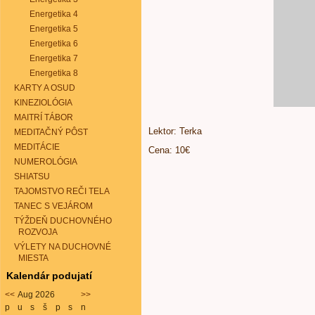
Energetika 4
Energetika 5
Energetika 6
Energetika 7
Energetika 8
KARTY A OSUD
KINEZIOLÓGIA
MAITRÍ TÁBOR
Lektor: Terka
MEDITAČNÝ PÔST
MEDITÁCIE
Cena: 10€
NUMEROLÓGIA
SHIATSU
TAJOMSTVO REČI TELA
TANEC S VEJÁROM
TÝŽDEŇ DUCHOVNÉHO
ROZVOJA
VÝLETY NA DUCHOVNÉ
MIESTA
Kalendár podujatí
<<
Aug 2026
>>
p
u
s
š
p
s
n