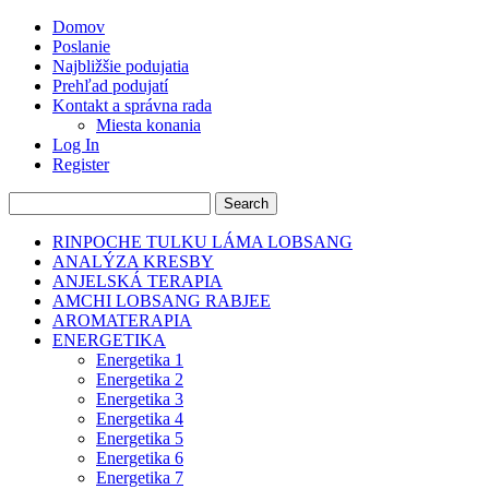
Domov
Poslanie
Najbližšie podujatia
Prehľad podujatí
Kontakt a správna rada
Miesta konania
Log In
Register
RINPOCHE TULKU LÁMA LOBSANG
ANALÝZA KRESBY
ANJELSKÁ TERAPIA
AMCHI LOBSANG RABJEE
AROMATERAPIA
ENERGETIKA
Energetika 1
Energetika 2
Energetika 3
Energetika 4
Energetika 5
Energetika 6
Energetika 7