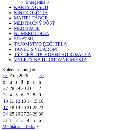
Energetika 8
KARTY A OSUD
KINEZIOLÓGIA
MAITRÍ TÁBOR
MEDITAČNÝ PÔST
MEDITÁCIE
NUMEROLÓGIA
SHIATSU
TAJOMSTVO REČI TELA
TANEC S VEJÁROM
TÝŽDEŇ DUCHOVNÉHO ROZVOJA
VÝLETY NA DUCHOVNÉ MIESTA
Kalendár podujatí
<<
Aug 2026
>>
p
u
s
š
p
s
n
27
28
29
30
31
1
2
3
4
5
6
7
8
9
10
11
12
13
14
15
16
17
18
19
20
21
22
23
24
25
26
27
28
29
30
31
1
2
3
4
5
6
Meditácia – Terka
»