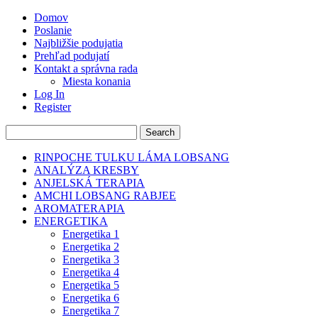
Domov
Poslanie
Najbližšie podujatia
Prehľad podujatí
Kontakt a správna rada
Miesta konania
Log In
Register
RINPOCHE TULKU LÁMA LOBSANG
ANALÝZA KRESBY
ANJELSKÁ TERAPIA
AMCHI LOBSANG RABJEE
AROMATERAPIA
ENERGETIKA
Energetika 1
Energetika 2
Energetika 3
Energetika 4
Energetika 5
Energetika 6
Energetika 7