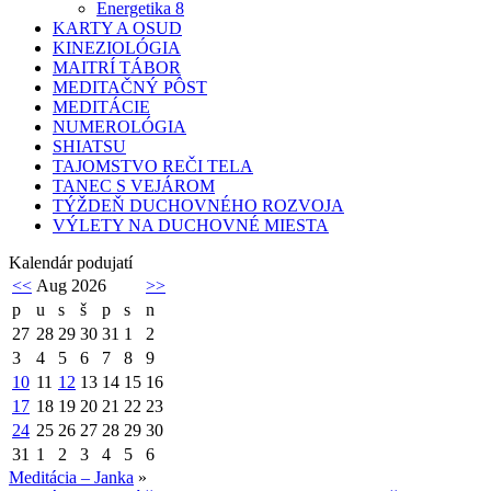
Energetika 8
KARTY A OSUD
KINEZIOLÓGIA
MAITRÍ TÁBOR
MEDITAČNÝ PÔST
MEDITÁCIE
NUMEROLÓGIA
SHIATSU
TAJOMSTVO REČI TELA
TANEC S VEJÁROM
TÝŽDEŇ DUCHOVNÉHO ROZVOJA
VÝLETY NA DUCHOVNÉ MIESTA
Kalendár podujatí
<<
Aug 2026
>>
p
u
s
š
p
s
n
27
28
29
30
31
1
2
3
4
5
6
7
8
9
10
11
12
13
14
15
16
17
18
19
20
21
22
23
24
25
26
27
28
29
30
31
1
2
3
4
5
6
Meditácia – Janka
»