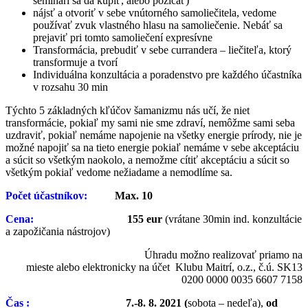
seminári sa dá kúpiť, alebo požicať)
nájsť a otvoriť v sebe vnútorného samoliečitela, vedome
používať zvuk vlastného hlasu na samoliečenie. Nebáť sa
prejaviť pri tomto samoliečení expresívne
Transformácia, prebudiť v sebe currandera – liečiteľa, ktorý
transformuje a tvorí
Individuálna konzultácia a poradenstvo pre každého účastníka
v rozsahu 30 min
Týchto 5 základných kľúčov šamanizmu nás učí, že niet
transformácie, pokiaľ my sami nie sme zdraví, nemôžme sami seba
uzdraviť, pokiaľ nemáme napojenie na všetky energie prírody, nie je
možné napojiť sa na tieto energie pokiaľ nemáme v sebe akceptáciu
a súcit so všetkým naokolo, a nemožme cítiť akceptáciu a súcit so
všetkým pokiaľ vedome nežiadame a nemodlíme sa.
Po
č
et ú
č
astníkov:
Max. 10
Cena:
155 eur
(vrátane 30min ind. konzultácie
a zapožičania nástrojov)
Úhradu možno realizovať priamo na
mieste alebo elektronicky na účet Klubu Maitrí, o.z., č.ú. SK13
0200 0000 0035 6607 7158
Č
as
:
7.-8. 8.
2021
(
sobota – nedeľa),
od