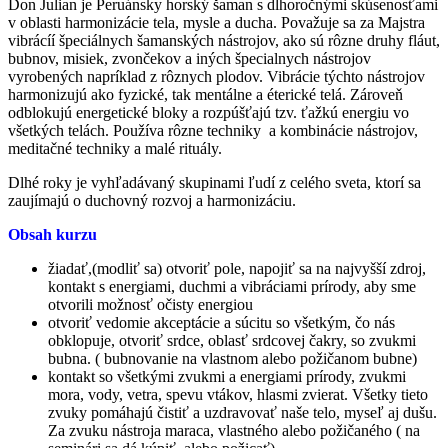
Don Julian je Peruánsky horský šaman s dlhoročnými skúsenosťami
v oblasti harmonizácie tela, mysle a ducha. Považuje sa za Majstra
vibrácíí špeciálnych šamanských nástrojov, ako sú rôzne druhy fláut,
bubnov, misiek, zvončekov a iných špecialnych nástrojov
vyrobených napríklad z rôznych plodov. Vibrácie týchto nástrojov
harmonizujú ako fyzické, tak mentálne a éterické telá. Zároveň
odblokujú energetické bloky a rozpúšťajú tzv. ťažkú energiu vo
všetkých telách. Používa rôzne techniky a kombinácie nástrojov,
meditačné techniky a malé rituály.
Dlhé roky je vyhľadávaný skupinami ľudí z celého sveta, ktorí sa
zaujímajú o duchovný rozvoj a harmonizáciu.
Obsah kurzu
žiadať,(modliť sa) otvoriť pole, napojiť sa na najvyšší zdroj,
kontakt s energiami, duchmi a vibráciami prírody, aby sme
otvorili možnosť očisty energiou
otvoriť vedomie akceptácie a súcitu so všetkým, čo nás
obklopuje, otvoriť srdce, oblasť srdcovej čakry, so zvukmi
bubna. ( bubnovanie na vlastnom alebo požičanom bubne)
kontakt so všetkými zvukmi a energiami prírody, zvukmi
mora, vody, vetra, spevu vtákov, hlasmi zvierat. Všetky tieto
zvuky pomáhajú čistiť a uzdravovať naše telo, myseľ aj dušu.
Za zvuku nástroja maraca, vlastného alebo požičaného ( na