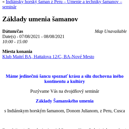
«
Indiánsky horský šaman z Peru – Umenie a techniky šamanov –
seminár
Základy umenia šamanov
Dátum/čas
Map Unavailable
Date(s) - 07/08/2021 - 08/08/2021
10:00 - 15:00
Miesta konania
Klub Maitrí BA, Hattalova 12/C, BA-Nové Mesto
Máme jedine
č
nú šancu spozna
ť
krásu a silu duchovna iného
kontinentu a kultúry
Pozývame Vás na dvojdňový seminár
Základy Šamanského umenia
s Indiánskym horským šamanom, Donom Julianom, z Peru, Cusca