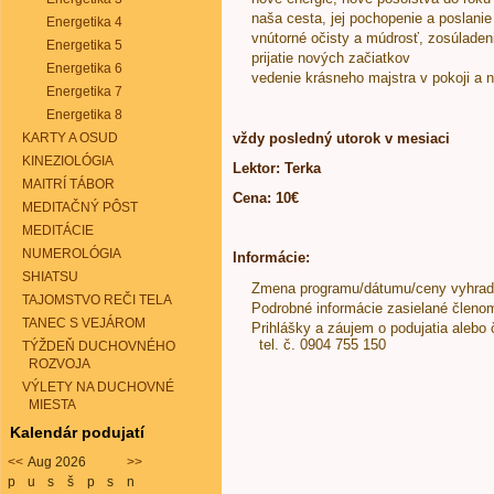
naša cesta, jej pochopenie a poslanie
Energetika 4
vnútorné očisty a múdrosť, zosúladen
Energetika 5
prijatie nových začiatkov
Energetika 6
vedenie krásneho majstra v pokoji a 
Energetika 7
Energetika 8
KARTY A OSUD
vždy posledný utorok v mesiaci
KINEZIOLÓGIA
Lektor: Terka
MAITRÍ TÁBOR
Cena: 10€
MEDITAČNÝ PÔST
MEDITÁCIE
NUMEROLÓGIA
Informácie:
SHIATSU
Zmena programu/dátumu/ceny vyhra
TAJOMSTVO REČI TELA
Podrobné informácie zasielané členo
TANEC S VEJÁROM
Prihlášky a záujem o podujatia alebo 
tel. č. 0904 755 150
TÝŽDEŇ DUCHOVNÉHO
ROZVOJA
VÝLETY NA DUCHOVNÉ
MIESTA
Kalendár podujatí
<<
Aug 2026
>>
p
u
s
š
p
s
n