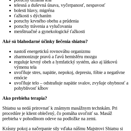
telesná a duševná únava, vyčerpanosť, nespavosť
bolesti hlavy, migréna
ťažkosti s dýchaním
poruchy krvného obehu a prúdenia
poruchy trávenia a vylučovania
menštruačné a gynekologické ťažkosti
Aké sú blahodarné účinky liečenia shiatsu?
nastolí energetickú rovnováhu organizmu
zharmonizuje pravú a ľavú hemisféru mozgu
reguluje krvný obeh a lymfatický systém, ako aj látkovú
výmenu tela
uvoľňuje stres, napätie, nepokoj, depresiu, fóbie a negatívne
emócie
uvoľňuje telo – odstraňuje napätie svalov, zvyšuje ohybnosť a
pohyblivosť kĺbov
Ako prebieha terapia?
Shiatsu sa nedá prirovnať k známym masážnym technkám. Pri
procedúre je klient oblečený, čo pomáha uvoľniť sa. Masáž
prebieha v pohodlnom odeve na podložke na zemi.
Krásny pokoj a načerpanie sily vďaka nášmu Majstrovi Shiatsu si