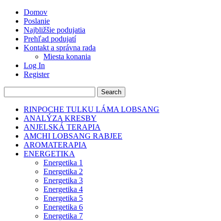
Domov
Poslanie
Najbližšie podujatia
Prehľad podujatí
Kontakt a správna rada
Miesta konania
Log In
Register
RINPOCHE TULKU LÁMA LOBSANG
ANALÝZA KRESBY
ANJELSKÁ TERAPIA
AMCHI LOBSANG RABJEE
AROMATERAPIA
ENERGETIKA
Energetika 1
Energetika 2
Energetika 3
Energetika 4
Energetika 5
Energetika 6
Energetika 7