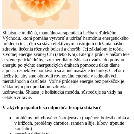
Shiatsu je tradičná, manuálno-terapeutická liečba z ďalekého
Východu, ktorá pomáha vytvoriť a udržať harmóniu energetického
prúdenia tela, čím sa stáva efektívnym nástrojom udržania nášho
zdravia, liečenia rôznych bolestí a chorôb. Jej základom je teória
životnej energie zvanej Chi (alebo Khi). Energia prúdi v našom tele
cez energetické dráhy, tzv. meridiány. Shiatsu uvádza do pohybu
energiu po týchto energetických dráhach pomocou tlaku dlane
a prsta, respektíve používajú sa aj iné masážne techniky. Cieľom
liečby je, aby sme obnovili rovnováhu energie v jednotlivých
meridiánoch a častí tela. Voľné prúdenie energie bez prekážok je
základným predpokladom zdravia a
uzdravenia. Shiatsu je holisitická metóda, sústreďuje sa vždy na
celok a zdravie.
V akých prípadoch sa odporúča terapia shiatsu?
problémy pohybového ústrojenstva (napéhor. bolesti chrbta a
v krížoch, problémy chrbtice, ramien a šije, kĺbov, tŕpnutie
končatín)
poruchy držania tela