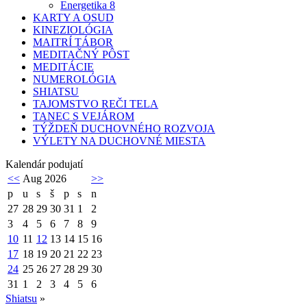
Energetika 8
KARTY A OSUD
KINEZIOLÓGIA
MAITRÍ TÁBOR
MEDITAČNÝ PÔST
MEDITÁCIE
NUMEROLÓGIA
SHIATSU
TAJOMSTVO REČI TELA
TANEC S VEJÁROM
TÝŽDEŇ DUCHOVNÉHO ROZVOJA
VÝLETY NA DUCHOVNÉ MIESTA
Kalendár podujatí
<<
Aug 2026
>>
p
u
s
š
p
s
n
27
28
29
30
31
1
2
3
4
5
6
7
8
9
10
11
12
13
14
15
16
17
18
19
20
21
22
23
24
25
26
27
28
29
30
31
1
2
3
4
5
6
Shiatsu
»