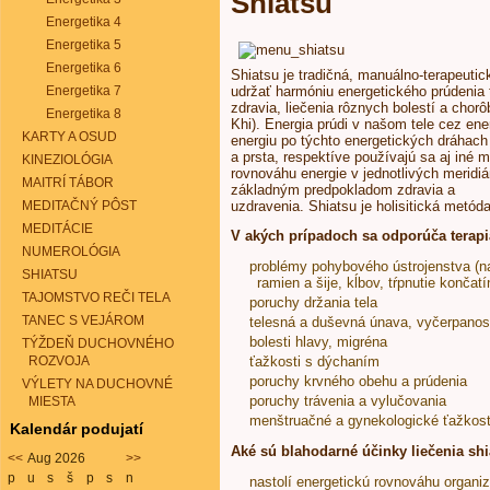
Shiatsu
Energetika 4
Energetika 5
Energetika 6
Shiatsu je tradičná, manuálno-terapeuti
Energetika 7
udržať harmóniu energetického prúdenia 
zdravia, liečenia rôznych bolestí a chorô
Energetika 8
Khi). Energia prúdi v našom tele cez ene
KARTY A OSUD
energiu po týchto energetických dráhac
a prsta, respektíve používajú sa aj iné 
KINEZIOLÓGIA
rovnováhu energie v jednotlivých meridiá
MAITRÍ TÁBOR
základným predpokladom zdravia a
MEDITAČNÝ PÔST
uzdravenia. Shiatsu je holisitická metód
MEDITÁCIE
V akých prípadoch sa odporúča terapi
NUMEROLÓGIA
problémy pohybového ústrojenstva (nap
SHIATSU
ramien a šije, kĺbov, tŕpnutie končatí
TAJOMSTVO REČI TELA
poruchy držania tela
TANEC S VEJÁROM
telesná a duševná únava, vyčerpanos
bolesti hlavy, migréna
TÝŽDEŇ DUCHOVNÉHO
ROZVOJA
ťažkosti s dýchaním
poruchy krvného obehu a prúdenia
VÝLETY NA DUCHOVNÉ
poruchy trávenia a vylučovania
MIESTA
menštruačné a gynekologické ťažkost
Kalendár podujatí
Aké sú blahodarné účinky liečenia sh
<<
Aug 2026
>>
p
u
s
š
p
s
n
nastolí energetickú rovnováhu organi