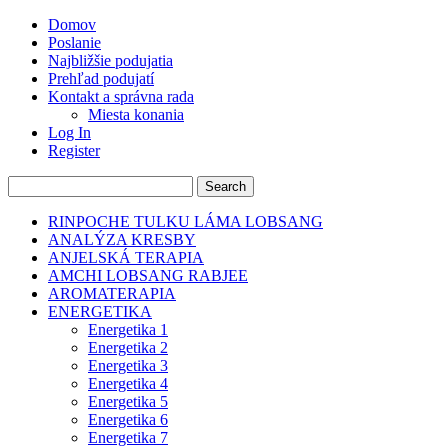
Domov
Poslanie
Najbližšie podujatia
Prehľad podujatí
Kontakt a správna rada
Miesta konania
Log In
Register
RINPOCHE TULKU LÁMA LOBSANG
ANALÝZA KRESBY
ANJELSKÁ TERAPIA
AMCHI LOBSANG RABJEE
AROMATERAPIA
ENERGETIKA
Energetika 1
Energetika 2
Energetika 3
Energetika 4
Energetika 5
Energetika 6
Energetika 7