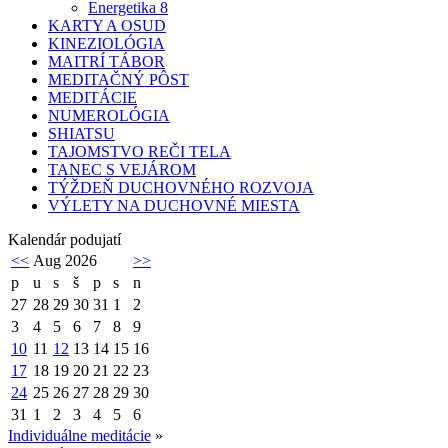
Energetika 8
KARTY A OSUD
KINEZIOLÓGIA
MAITRÍ TÁBOR
MEDITAČNÝ PÔST
MEDITÁCIE
NUMEROLÓGIA
SHIATSU
TAJOMSTVO REČI TELA
TANEC S VEJÁROM
TÝŽDEŇ DUCHOVNÉHO ROZVOJA
VÝLETY NA DUCHOVNÉ MIESTA
Kalendár podujatí
<<
Aug 2026
>>
p
u
s
š
p
s
n
27
28
29
30
31
1
2
3
4
5
6
7
8
9
10
11
12
13
14
15
16
17
18
19
20
21
22
23
24
25
26
27
28
29
30
31
1
2
3
4
5
6
Individuálne meditácie
»