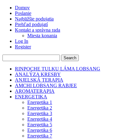
Domov
Poslanie
Najbližšie podujatia
Prehľad podujatí
Kontakt a správna rada
Miesta konania
Log In
Register
RINPOCHE TULKU LÁMA LOBSANG
ANALÝZA KRESBY
ANJELSKÁ TERAPIA
AMCHI LOBSANG RABJEE
AROMATERAPIA
ENERGETIKA
Energetika 1
Energetika 2
Energetika 3
Energetika 4
Energetika 5
Energetika 6
Energetika 7