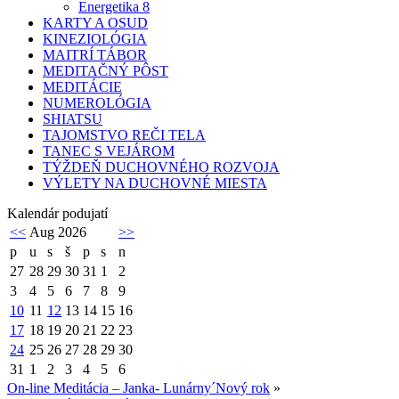
Energetika 8
KARTY A OSUD
KINEZIOLÓGIA
MAITRÍ TÁBOR
MEDITAČNÝ PÔST
MEDITÁCIE
NUMEROLÓGIA
SHIATSU
TAJOMSTVO REČI TELA
TANEC S VEJÁROM
TÝŽDEŇ DUCHOVNÉHO ROZVOJA
VÝLETY NA DUCHOVNÉ MIESTA
Kalendár podujatí
<<
Aug 2026
>>
p
u
s
š
p
s
n
27
28
29
30
31
1
2
3
4
5
6
7
8
9
10
11
12
13
14
15
16
17
18
19
20
21
22
23
24
25
26
27
28
29
30
31
1
2
3
4
5
6
On-line Meditácia – Janka- Lunárny´Nový rok
»