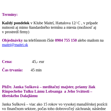
Termíny:
Každý pondelok
v Klube Maitrí, Hattalova 12/ C , v prípade
nutnosti aj mimo štandardného termínu a miesta (možnosť aj
v prostredí firmy)
Objednávky
na telefónnom čísle
0904 755 150
alebo mailom na
maitri@maitri.sk
Cena:
45,- eur
Čas trvania:
45 min
PhDr. Janka Sušková – meditačný majster, priamy žiak
Rinpocheho Tulku Lámu Lobsanga a Jeho Svätosti –
tibetského Dalajlámu
Janka Sušková – viac ako 15 rokov vo vysokej manažérskej pozícii
vo finančnom sektore, počas toho dobrovoľný záchranár, následne