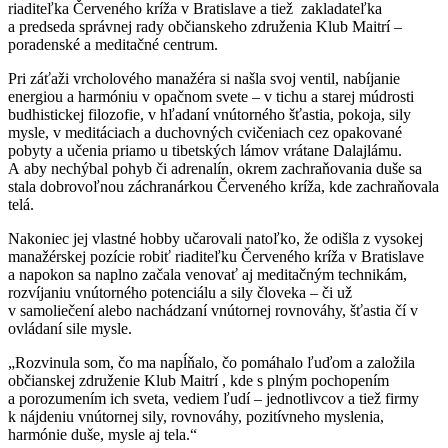
riaditeľka Červeného kríža v Bratislave a tiež zakladateľka
a predseda správnej rady občianskeho združenia Klub Maitrí –
poradenské a meditačné centrum.
Pri záťaži vrcholového manažéra si našla svoj ventil, nabíjanie
energiou a harmóniu v opačnom svete – v tichu a starej múdrosti
budhistickej filozofie, v hľadaní vnútorného šťastia, pokoja, sily
mysle, v meditáciach a duchovných cvičeniach cez opakované
pobyty a učenia priamo u tibetských lámov vrátane Dalajlámu.
A aby nechýbal pohyb či adrenalín, okrem zachraňovania duše sa
stala dobrovoľnou záchranárkou Červeného kríža, kde zachraňovala
telá.
Nakoniec jej vlastné hobby učarovali natoľko, že odišla z vysokej
manažérskej pozície robiť riaditeľku Červeného kríža v Bratislave
a napokon sa naplno začala venovať aj meditačným technikám,
rozvíjaniu vnútorného potenciálu a sily človeka – či už
v samoliečení alebo nachádzaní vnútornej rovnováhy, šťastia čí v
ovládaní sile mysle.
„Rozvinula som, čo ma napĺňalo, čo pomáhalo ľuďom a založila
občianskej združenie Klub Maitrí , kde s plným pochopením
a porozumením ich sveta, vediem ľudí – jednotlivcov a tiež firmy
k nájdeniu vnútornej sily, rovnováhy, pozitívneho myslenia,
harmónie duše, mysle aj tela.“