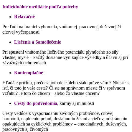
Individuálne meditácie podľa potreby
Relaxačné
Pre ľudí na hranici vyhorenia, vnútornej pracovnej, duševnej či
citovej vyčerpanosti
Liečenie a Samoliečenie
Pri spustení vnútorného liečivého potenciálu plynúceho zo sily
vlastnej mysle – každý dosiahne vynikajúce výsledky a úľavu aj pri
závažných ochoreniach
Kontemplačné
Hľadáte príčinu, prečo sa toto deje alebo stalo práve vám ? Nie ste si
istí, či toto je vaša cesta? Či ste na správnom mieste či v správnom
vzťahu? Je toto čo chcem – alebo čo vlastne chcem?
Cesty do podvedomia
,
karmy aj minulosti
Cesty vedúce k vysporiadaniu životných problémov, citovej
harmónii, naplneniu prianí, dosiahnutiu želaní a cieľov, odstráneniu
opakujúcich sa cyklických problémov – emocinálnych, duševných,
pracovných aj životných