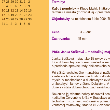
27
28
29
30
31
1
2
Termíny:
3
4
5
6
7
8
9
Každý pondelok
v Klube Maitrí, Hattalo
10
11
12
13
14
15
16
termínu a miesta (možnosť aj v prostredí
17
18
19
20
21
22
23
Objednávky
na telefónnom čísle 0904 
24
25
26
27
28
29
30
31
1
2
3
4
5
6
Cena:
35,- eur
Čas trvania:
45 min
PhDr. Janka Sušková – meditačný ma
Janka Sušková – viac ako 15 rokov vo v
toho dobrovoľný záchranár, následne riad
a predseda správnej rady občianskeho z
Pri záťaži vrcholového manažéra si našl
svete – v tichu a starej múdrosti budhisti
mysle, v meditáciach a duchovných cvi
u tibetských lámov vrátane Dalajlámu. A
duše sa stala dobrovoľnou záchranárkou 
Nakoniec jej vlastné hobby učarovali nat
riaditeľku Červeného kríža v Bratislave
technikám, rozvíjaniu vnútorného potenci
vnútornej rovnováhy, šťastia čí v ovládan