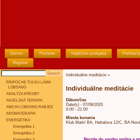
Domov
Poslanie
Najbližšie podujatia
Prehľad p
Register
Individuálne meditácie
»
RINPOCHE TULKU LÁMA
LOBSANG
Individuálne meditácie
ANALÝZA KRESBY
Dátum/čas
ANJELSKÁ TERAPIA
Date(s) - 07/09/2020
AMCHI LOBSANG RABJEE
9:00 - 21:00
AROMATERAPIA
Miesta konania
ENERGETIKA
Klub Maitrí BA, Hattalova 12/C, BA-Nov
Energetika 1
Energetika 2
Nazrite do svojho vnútra a sp
Energetika 3