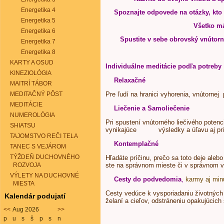
Energetika 4
Spoznajte odpovede na otázky, kto
Energetika 5
Všetko má
Energetika 6
Spustite v sebe obrovský vnútorn
Energetika 7
Energetika 8
KARTY A OSUD
Individuálne meditácie podľa potreby
KINEZIOLÓGIA
Relaxačné
MAITRÍ TÁBOR
MEDITAČNÝ PÔST
Pre ľudí na hranici vyhorenia, vnútornej 
MEDITÁCIE
Liečenie a Samoliečenie
NUMEROLÓGIA
Pri spustení vnútorného liečivého potenc
SHIATSU
vynikajúce výsledky a úľavu aj pri 
TAJOMSTVO REČI TELA
Kontemplačné
TANEC S VEJÁROM
TÝŽDEŇ DUCHOVNÉHO
Hľadáte príčinu, prečo sa toto deje alebo 
ROZVOJA
ste na správnom mieste či v správnom v
VÝLETY NA DUCHOVNÉ
Cesty do podvedomia
,
karmy aj minu
MIESTA
Cesty vedúce k vysporiadaniu životných p
Kalendár podujatí
želaní a cieľov, odstráneniu opakujúcic
<<
Aug 2026
>>
p
u
s
š
p
s
n