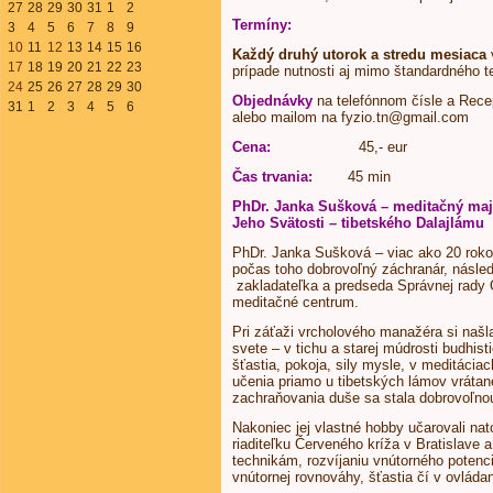
27
28
29
30
31
1
2
Termíny:
3
4
5
6
7
8
9
10
11
12
13
14
15
16
Každý druhý utorok a stredu mesiaca
17
18
19
20
21
22
23
prípade nutnosti aj mimo štandardného te
24
25
26
27
28
29
30
Objednávky
na telefónnom čísle a Rece
31
1
2
3
4
5
6
alebo mailom na fyzio.tn@gmail.com
Cena:
45,- eur
Čas trvania:
45 min
PhDr. Janka Sušková – meditačný maj
Jeho Svätosti – tibetského Dalajlámu
PhDr. Janka Sušková – viac ako 20 roko
počas toho dobrovoľný záchranár, následn
zakladateľka a predseda Správnej rady 
meditačné centrum.
Pri záťaži vrcholového manažéra si našl
svete – v tichu a starej múdrosti budhistic
šťastia, pokoja, sily mysle, v meditáci
učenia priamo u tibetských lámov vrátan
zachraňovania duše sa stala dobrovoľno
Nakoniec jej vlastné hobby učarovali nat
riaditeľku Červeného kríža v Bratislave
technikám, rozvíjaniu vnútorného potenci
vnútornej rovnováhy, šťastia čí v ovládan