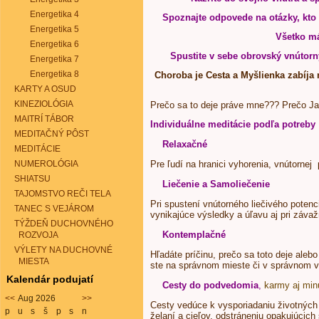
Energetika 4
Spoznajte odpovede na otázky, kto
Energetika 5
Všetko má
Energetika 6
Spustite v sebe obrovský vnútorn
Energetika 7
Energetika 8
Choroba je Cesta a Myšlienka zabíja 
KARTY A OSUD
KINEZIOLÓGIA
Prečo sa to deje práve mne??? Prečo J
MAITRÍ TÁBOR
Individuálne meditácie podľa potreby
MEDITAČNÝ PÔST
Relaxačné
MEDITÁCIE
NUMEROLÓGIA
Pre ľudí na hranici vyhorenia, vnútornej 
SHIATSU
Liečenie a Samoliečenie
TAJOMSTVO REČI TELA
Pri spustení vnútorného liečivého potenc
TANEC S VEJÁROM
vynikajúce výsledky a úľavu aj pri záva
TÝŽDEŇ DUCHOVNÉHO
Kontemplačné
ROZVOJA
VÝLETY NA DUCHOVNÉ
Hľadáte príčinu, prečo sa toto deje alebo 
MIESTA
ste na správnom mieste či v správnom v
Kalendár podujatí
Cesty do podvedomia
,
karmy aj minu
<<
Aug 2026
>>
Cesty vedúce k vysporiadaniu životných p
p
u
s
š
p
s
n
želaní a cieľov, odstráneniu opakujúcic