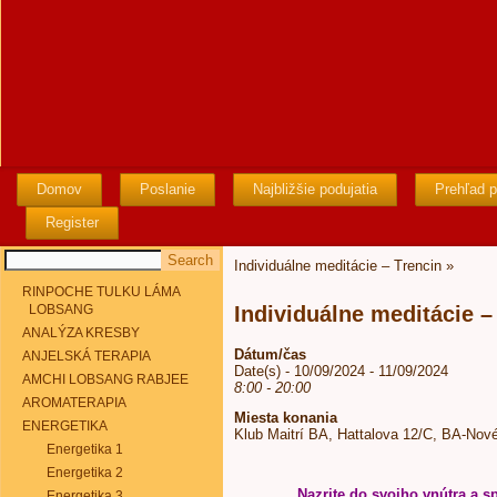
Domov
Poslanie
Najbližšie podujatia
Prehľad p
Register
Individuálne meditácie – Trencin
»
RINPOCHE TULKU LÁMA
LOBSANG
Individuálne meditácie –
ANALÝZA KRESBY
Dátum/čas
ANJELSKÁ TERAPIA
Date(s) - 10/09/2024 - 11/09/2024
AMCHI LOBSANG RABJEE
8:00 - 20:00
AROMATERAPIA
Miesta konania
ENERGETIKA
Klub Maitrí BA, Hattalova 12/C, BA-Nov
Energetika 1
Energetika 2
Nazrite do svojho vnútra a sp
Energetika 3