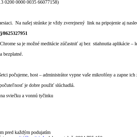
SK 13 0200 0000 0035 66077158)
siaci. Na našej stránke je vždy zverejnený link na pripojenie aj nas
/j/8625327951
hrome sa je možné meditácie zúčastniť aj bez stiahnutia aplikácie – le
a bezplatné.
etci počujeme, host – administrátor vypne vaše mikrofóny a zapne ich 
počuteľnosť je dobre použiť slúchadlá.
 na sviečku a vonnú tyčinku
com pred každým podujatím