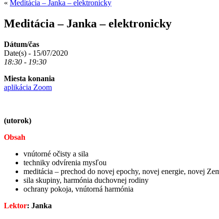
«
Meditácia – Janka – elektronicky
Meditácia – Janka – elektronicky
Dátum/čas
Date(s) - 15/07/2020
18:30 - 19:30
Miesta konania
aplikácia Zoom
(utorok)
Obsah
vnútorné očisty a sila
techniky odvírenia mysľou
meditácia – prechod do novej epochy, novej energie, novej Ze
sila skupiny, harmónia duchovnej rodiny
ochrany pokoja, vnútorná harmónia
Lektor
: Janka