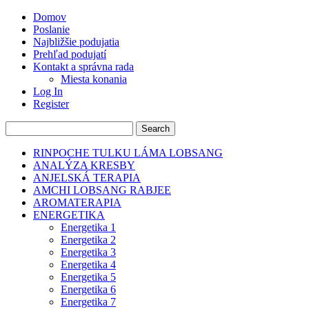
Domov
Poslanie
Najbližšie podujatia
Prehľad podujatí
Kontakt a správna rada
Miesta konania
Log In
Register
RINPOCHE TULKU LÁMA LOBSANG
ANALÝZA KRESBY
ANJELSKÁ TERAPIA
AMCHI LOBSANG RABJEE
AROMATERAPIA
ENERGETIKA
Energetika 1
Energetika 2
Energetika 3
Energetika 4
Energetika 5
Energetika 6
Energetika 7