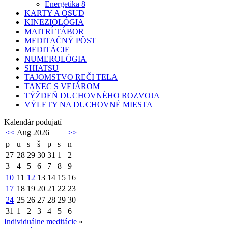
Energetika 8
KARTY A OSUD
KINEZIOLÓGIA
MAITRÍ TÁBOR
MEDITAČNÝ PÔST
MEDITÁCIE
NUMEROLÓGIA
SHIATSU
TAJOMSTVO REČI TELA
TANEC S VEJÁROM
TÝŽDEŇ DUCHOVNÉHO ROZVOJA
VÝLETY NA DUCHOVNÉ MIESTA
Kalendár podujatí
<<
Aug 2026
>>
p
u
s
š
p
s
n
27
28
29
30
31
1
2
3
4
5
6
7
8
9
10
11
12
13
14
15
16
17
18
19
20
21
22
23
24
25
26
27
28
29
30
31
1
2
3
4
5
6
Individuálne meditácie
»