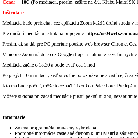
Cena:
10€
(Po meditácii, prosím, zašlite na č.ú. Klubu Maitrí 
Inštrukcie
Meditácia bude prebiehať cez aplikáciu Zoom každú druhú stredu v me
Pre dnešnú meditáciu je link na pripojenie
https://us04web.zoom.us
Prosím, ak sa dá, pre PC prioritne použite web browser Chrome. Cez C
V mobile Zoom nájdete cez Google shop – stiahnutie je veľmi rýchle 
Meditácia začne o 18.30 a bude trvať cca 1 hod
Po prvých 10 minútach, keď si voľne porozprávame a zistíme, či sa vš
Kto ma bude počuť, môže to označiť ikonkou Palec hore. Pre lepšiu 
Môžete si doma pri začatí meditácie pustiť peknú hudbu, nezabudnite
Informácie:
Zmena programu/dátumu/ceny vyhradená
Podrobné informácie zasielané členom klubu Maitrí a záujem