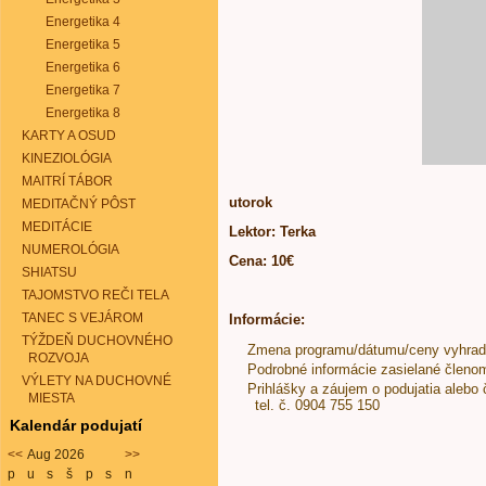
Energetika 4
Energetika 5
Energetika 6
Energetika 7
Energetika 8
KARTY A OSUD
KINEZIOLÓGIA
MAITRÍ TÁBOR
utorok
MEDITAČNÝ PÔST
MEDITÁCIE
Lektor: Terka
NUMEROLÓGIA
Cena: 10€
SHIATSU
TAJOMSTVO REČI TELA
TANEC S VEJÁROM
Informácie:
TÝŽDEŇ DUCHOVNÉHO
Zmena programu/dátumu/ceny vyhra
ROZVOJA
Podrobné informácie zasielané členo
VÝLETY NA DUCHOVNÉ
Prihlášky a záujem o podujatia alebo 
MIESTA
tel. č. 0904 755 150
Kalendár podujatí
<<
Aug 2026
>>
p
u
s
š
p
s
n