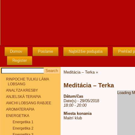
Domov
Poslanie
Najbližšie podujatia
Prehľad p
Register
Meditácia – Terka
»
RINPOCHE TULKU LÁMA
LOBSANG
Meditácia – Terka
ANALÝZA KRESBY
Loading M
Dátum/čas
ANJELSKÁ TERAPIA
Date(s) - 29/05/2018
AMCHI LOBSANG RABJEE
18:00 - 20:00
AROMATERAPIA
Miesta konania
ENERGETIKA
Maitrí klub
Energetika 1
Energetika 2
Energetika 3