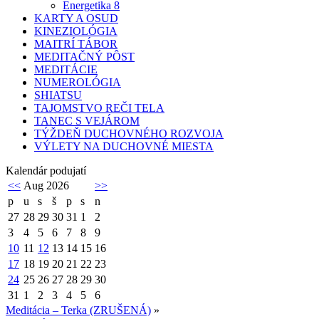
Energetika 8
KARTY A OSUD
KINEZIOLÓGIA
MAITRÍ TÁBOR
MEDITAČNÝ PÔST
MEDITÁCIE
NUMEROLÓGIA
SHIATSU
TAJOMSTVO REČI TELA
TANEC S VEJÁROM
TÝŽDEŇ DUCHOVNÉHO ROZVOJA
VÝLETY NA DUCHOVNÉ MIESTA
Kalendár podujatí
<<
Aug 2026
>>
p
u
s
š
p
s
n
27
28
29
30
31
1
2
3
4
5
6
7
8
9
10
11
12
13
14
15
16
17
18
19
20
21
22
23
24
25
26
27
28
29
30
31
1
2
3
4
5
6
Meditácia – Terka (ZRUŠENÁ)
»