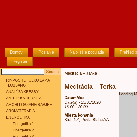
Domov
Poslanie
Najbližšie podujatia
Prehľad p
Register
Meditácia – Janka
»
RINPOCHE TULKU LÁMA
LOBSANG
Meditácia – Terka
ANALÝZA KRESBY
Loading M
Dátum/čas
ANJELSKÁ TERAPIA
Date(s) - 23/01/2020
AMCHI LOBSANG RABJEE
18:00 - 20:00
AROMATERAPIA
Miesta konania
ENERGETIKA
Klub NZ, Pavla Blahu7/A
Energetika 1
Energetika 2
Energetika 3