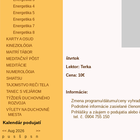
Energetika 4
Energetika 5
Energetika 6
Energetika 7
Energetika 8
KARTY A OSUD
KINEZIOLÓGIA
MAITRÍ TÁBOR
štvrtok
MEDITAČNÝ PÔST
MEDITÁCIE
Lektor: Terka
NUMEROLÓGIA
Cena: 10€
SHIATSU
TAJOMSTVO REČI TELA
TANEC S VEJÁROM
Informácie:
TÝŽDEŇ DUCHOVNÉHO
Zmena programu/dátumu/ceny vyhra
ROZVOJA
Podrobné informácie zasielané členo
VÝLETY NA DUCHOVNÉ
Prihlášky a záujem o podujatia alebo 
MIESTA
tel. č. 0904 755 150
Kalendár podujatí
<<
Aug 2026
>>
p
u
s
š
p
s
n