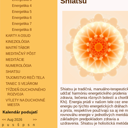
Shiatsu
Energetika 4
Energetika 5
Energetika 6
Energetika 7
Energetika 8
KARTY A OSUD
KINEZIOLÓGIA
MAITRÍ TÁBOR
MEDITAČNÝ PÔST
MEDITÁCIE
NUMEROLÓGIA
SHIATSU
TAJOMSTVO REČI TELA
TANEC S VEJÁROM
Shiatsu je tradičná, manuálno-terapeuti
TÝŽDEŇ DUCHOVNÉHO
udržať harmóniu energetického prúdenia 
ROZVOJA
zdravia, liečenia rôznych bolestí a chorô
VÝLETY NA DUCHOVNÉ
Khi). Energia prúdi v našom tele cez ene
MIESTA
energiu po týchto energetických dráhac
a prsta, respektíve používajú sa aj iné 
Kalendár podujatí
rovnováhu energie v jednotlivých meridiá
základným predpokladom zdravia a
<<
Aug 2026
>>
uzdravenia. Shiatsu je holisitická metód
p
u
s
š
p
s
n