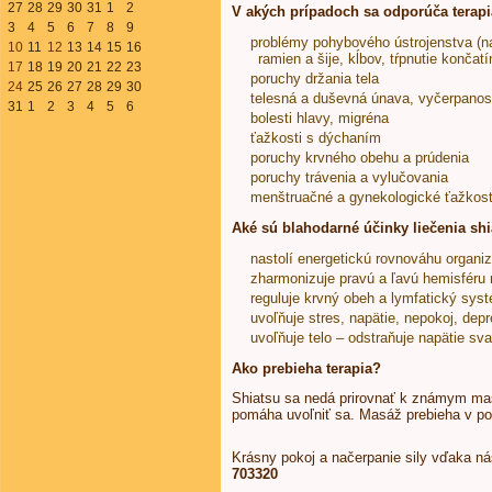
27
28
29
30
31
1
2
V akých prípadoch sa odporúča terapi
3
4
5
6
7
8
9
problémy pohybového ústrojenstva (nap
10
11
12
13
14
15
16
ramien a šije, kĺbov, tŕpnutie končatí
17
18
19
20
21
22
23
poruchy držania tela
24
25
26
27
28
29
30
telesná a duševná únava, vyčerpanos
31
1
2
3
4
5
6
bolesti hlavy, migréna
ťažkosti s dýchaním
poruchy krvného obehu a prúdenia
poruchy trávenia a vylučovania
menštruačné a gynekologické ťažkost
Aké sú blahodarné účinky liečenia sh
nastolí energetickú rovnováhu organi
zharmonizuje pravú a ľavú hemisféru
reguluje krvný obeh a lymfatický sys
uvoľňuje stres, napätie, nepokoj, dep
uvoľňuje telo – odstraňuje napätie sv
Ako prebieha terapia?
Shiatsu sa nedá prirovnať k známym mas
pomáha uvoľniť sa. Masáž prebieha v p
Krásny pokoj a načerpanie sily vďaka n
703320