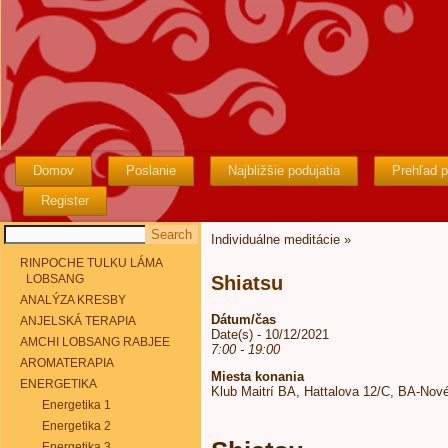
Domov
Poslanie
Najbližšie podujatia
Prehľad p
Register
Individuálne meditácie
»
RINPOCHE TULKU LÁMA
LOBSANG
Shiatsu
ANALÝZA KRESBY
Dátum/čas
ANJELSKÁ TERAPIA
Date(s) - 10/12/2021
AMCHI LOBSANG RABJEE
7:00 - 19:00
AROMATERAPIA
Miesta konania
ENERGETIKA
Klub Maitrí BA, Hattalova 12/C, BA-Nov
Energetika 1
Energetika 2
Energetika 3