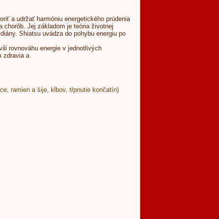
oriť a udržať harmóniu energetického prúdenia
 chorôb. Jej základom je teória životnej
ridiány. Shiatsu uvádza do pohybu energiu po
ili rovnováhu energie v jednotlivých
m zdravia a
e, ramien a šije, kĺbov, tŕpnutie končatín)