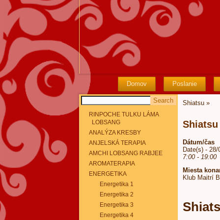
Domov
Poslanie
Shiatsu
»
RINPOCHE TULKU LÁMA
LOBSANG
Shiatsu
ANALÝZA KRESBY
Dátum/čas
ANJELSKÁ TERAPIA
Date(s) - 28
AMCHI LOBSANG RABJEE
7:00 - 19:00
AROMATERAPIA
Miesta kona
ENERGETIKA
Klub Maitrí 
Energetika 1
Energetika 2
Shiat
Energetika 3
Energetika 4