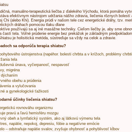
radičná, manuálno-terapeutická liečba z ďalekého Východu, ktorá pomáha vytv
stáva efektívnym nástrojom udržania nášho zdravia, liečenia rôznych bolestí a
ej Chi (alebo Khi). Energia prúdi v našom tele cez energetické dráhy, tzv. me
etických dráhach pomocou tlaku dlane
pektíve používajú sa aj iné masážne techniky. Cieľom liečby je, aby sme obnov
a častí tela. Voľné prúdenie energie bez prekážok je základným predpoklado
hiatsu je holisitická metóda, sústreďuje sa vždy na celok a zdravie.
padoch sa odporúča terapia shiatsu?
ohybového ústrojenstva (napéhor. bolesti chrbta a v krížoch, problémy chrbtic
žania tela
 duševná únava, vyčerpanosť, nespavosť
avy, migréna
s dýchaním
rvného obehu a prúdenia
rávenia a vylučovania
né a gynekologické ťažkosti
odarné účinky liečenia shiatsu?
nergetickú rovnováhu organizmu
uje pravú a ľavú hemisféru mozgu
krvný obeh a lymfatický systém, ako aj látkovú výmenu tela
tres, napätie, nepokoj, depresiu, fóbie a negatívne emócie
telo – odstraňuje napätie svalov, zvyšuje ohybnosť a pohyblivosť kĺbov