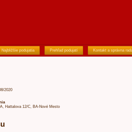
Najbližšie podujatia
Prehľad podujatí
Kontakt a správna rad
/08/2020
nia
BA, Hattalova 12/C, BA-Nové Mesto
su