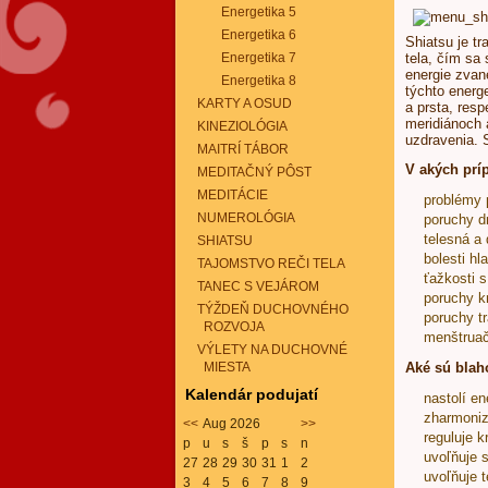
Energetika 5
Energetika 6
Shiatsu je t
Energetika 7
tela, čím sa 
energie zvan
Energetika 8
týchto energ
KARTY A OSUD
a prsta, res
meridiánoch 
KINEZIOLÓGIA
uzdravenia. S
MAITRÍ TÁBOR
V akých prí
MEDITAČNÝ PÔST
MEDITÁCIE
problémy p
NUMEROLÓGIA
poruchy dr
telesná a
SHIATSU
bolesti hl
TAJOMSTVO REČI TELA
ťažkosti 
TANEC S VEJÁROM
poruchy k
TÝŽDEŇ DUCHOVNÉHO
poruchy t
ROZVOJA
menštruač
VÝLETY NA DUCHOVNÉ
MIESTA
Aké sú blah
Kalendár podujatí
nastolí e
zharmoniz
<<
Aug 2026
>>
reguluje 
p
u
s
š
p
s
n
uvoľňuje s
27
28
29
30
31
1
2
uvoľňuje 
3
4
5
6
7
8
9