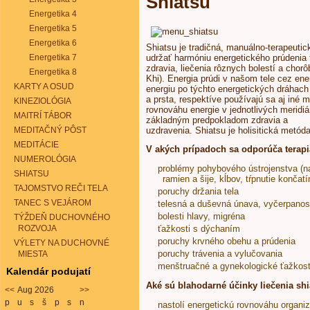
Shiatsu
Energetika 4
Energetika 5
Energetika 6
Shiatsu je tradičná, manuálno-terapeuti
Energetika 7
udržať harmóniu energetického prúdenia 
zdravia, liečenia rôznych bolestí a chorô
Energetika 8
Khi). Energia prúdi v našom tele cez ene
KARTY A OSUD
energiu po týchto energetických dráhac
a prsta, respektíve používajú sa aj iné 
KINEZIOLÓGIA
rovnováhu energie v jednotlivých meridiá
MAITRÍ TÁBOR
základným predpokladom zdravia a
MEDITAČNÝ PÔST
uzdravenia. Shiatsu je holisitická metód
MEDITÁCIE
V akých prípadoch sa odporúča terapi
NUMEROLÓGIA
problémy pohybového ústrojenstva (nap
SHIATSU
ramien a šije, kĺbov, tŕpnutie končatí
TAJOMSTVO REČI TELA
poruchy držania tela
TANEC S VEJÁROM
telesná a duševná únava, vyčerpanos
bolesti hlavy, migréna
TÝŽDEŇ DUCHOVNÉHO
ROZVOJA
ťažkosti s dýchaním
poruchy krvného obehu a prúdenia
VÝLETY NA DUCHOVNÉ
poruchy trávenia a vylučovania
MIESTA
menštruačné a gynekologické ťažkost
Kalendár podujatí
Aké sú blahodarné účinky liečenia sh
<<
Aug 2026
>>
p
u
s
š
p
s
n
nastolí energetickú rovnováhu organi